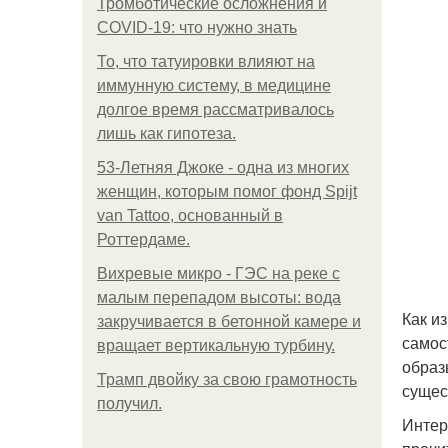
Тромботические осложнения и
COVID-19: что нужно знать
То, что татуировки влияют на
иммунную систему, в медицине
долгое время рассматривалось
лишь как гипотеза.
53-Летняя Джоке - одна из многих
женщин, которым помог фонд Spijt
van Tattoo, основанный в
Роттердаме.
Вихревые микро - ГЭС на реке с
малым перепадом высоты: вода
Как и
закручивается в бетонной камере и
самос
вращает вертикальную турбину.
образ
Трамп двойку за свою грамотность
сущес
получил.
Интер