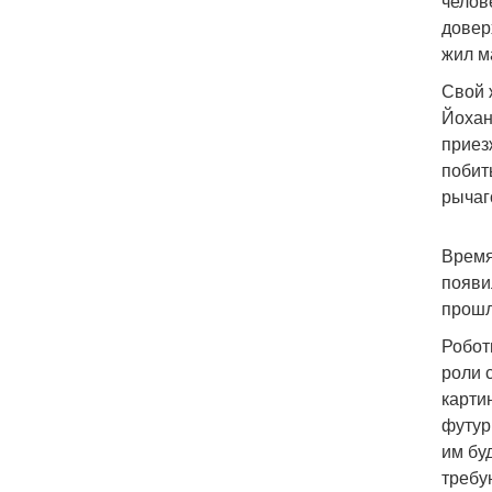
челов
довер
жил м
Свой 
Йохан
приез
побит
рычаг
Время
появи
прошл
Робот
роли 
карти
футур
им бу
требу