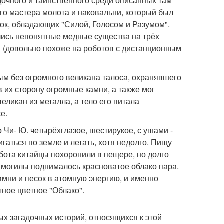
адочного и таинственного среди описанных там
ого мастера молота и наковальни, который был
ок, обладающих "Силой, Голосом и Разумом".
ились непонятные медные существа на трёх
м (довольно похоже на роботов с дистанционным
ным без огромного великана талоса, охранявшего
в их сторону огромные камни, а также мог
ликан из металла, а тело его питала
е.
 Чи- Ю. четырёхглазое, шестирукое, с ушами -
гаться по земле и летать, хотя недолго. Пищу
обота китайцы похоронили в пещере, но долго
з могилы поднималось красноватое облако пара.
мни и песок в атомную энергию, и именно
ное цветное "Облако".
ых загадочных историй, относящихся к этой