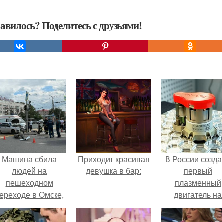
авилось? Поделитесь с друзьями!
Машина сбила
Приходит красивая
В России созд
людей на
девушка в бар:
первый
пешеходном
плазменный
ереходе в Омске,
двигатель на
пострадали 8
криптоне.
человек.