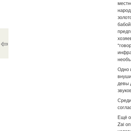
местн
народ
золот
бабой
предп
хозяе
⇦
"гово
инфра
необъ
Одно 
внуши
девы 
звуко
Среди
согла
Ещё о
Zai о