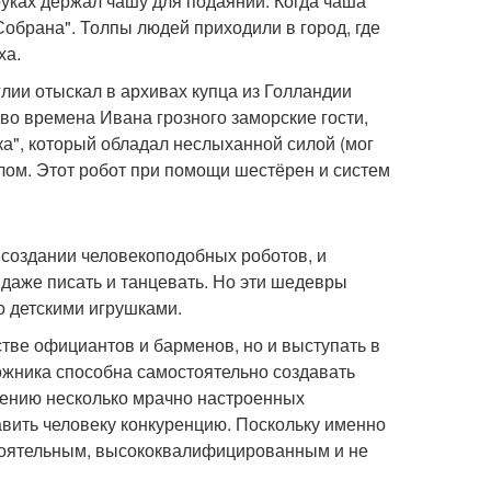
уках держал чашу для подаяний. Когда чаша
обрана". Толпы людей приходили в город, где
ха.
глии отыскал в архивах купца из Голландии
о времена Ивана грозного заморские гости,
а", который обладал неслыханной силой (мог
олом. Этот робот при помощи шестёрен и систем
 создании человекоподобных роботов, и
 даже писать и танцевать. Но эти шедевры
 детскими игрушками.
стве официантов и барменов, но и выступать в
ожника способна самостоятельно создавать
дению несколько мрачно настроенных
авить человеку конкуренцию. Поскольку именно
стоятельным, высококвалифицированным и не