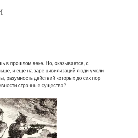
И
шь в прошлом веке. Но, оказывается, с
ьше, и ещё на заре цивилизаций люди умели
ы, разумность действий которых до сих пор
евности странные существа?