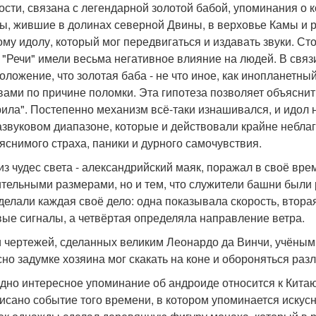
ости, связана с легендарной золотой бабой, упоминания о ко
ы, жившие в долинах северной Двины, в верховье Камы и 
ому идолу, который мог передвигаться и издавать звуки. Ст
 "Речи" имели весьма негативное влияние на людей. В свя
оложение, что золотая баба - не что иное, как инопланетн
вами по причине поломки. Эта гипотеза позволяет объяснить
рила". Постепенно механизм всё-таки изнашивался, и идол на
звуковом диапазоне, которые и действовали крайне неблаг
яснимого страха, паники и дурного самочувствия.
из чудес света - александрийский маяк, поражал в своё вр
тельными размерами, но и тем, что служители башни были
делали каждая своё дело: одна показывала скорость, втора
вые сигналы, а четвёртая определяла направление ветра.
 чертежей, сделанных великим Леонардо да Винчи, учёными
сно задумке хозяина мог скакать на коне и обороняться ра
дно интересное упоминание об андроиде относится к Китаю 
писано событие того времени, в котором упоминается искусн