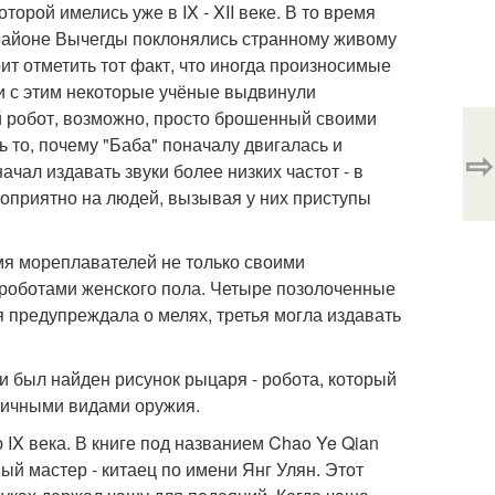
торой имелись уже в IX - XII веке. В то время
районе Вычегды поклонялись странному живому
оит отметить тот факт, что иногда произносимые
зи с этим некоторые учёные выдвинули
ый робот, возможно, просто брошенный своими
 то, почему "Баба" поначалу двигалась и
⇨
чал издавать звуки более низких частот - в
оприятно на людей, вызывая у них приступы
емя мореплавателей не только своими
 роботами женского пола. Четыре позолоченные
я предупреждала о мелях, третья могла издавать
 был найден рисунок рыцаря - робота, который
зличными видами оружия.
IX века. В книге под названием Chao Ye Qian
ый мастер - китаец по имени Янг Улян. Этот