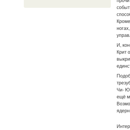
прочи
событ
спосо
Кроме
ногах
управ
И, ко
Крит 
выкри
единс
Подоб
трезу
Чи- Ю
ещё м
Возмо
ядерн
Интер