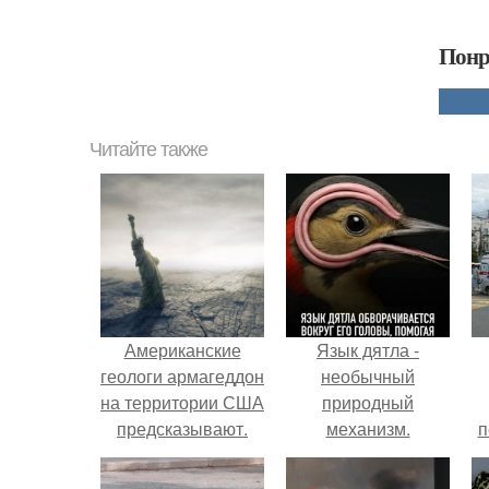
Понр
Читайте также
Американские
Язык дятла -
геологи армагеддон
необычный
на территории США
природный
предсказывают.
механизм.
п