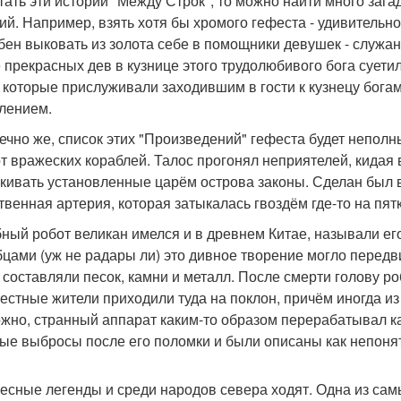
тать эти истории "Между Строк", то можно найти много заг
ий. Например, взять хотя бы хромого гефеста - удивительн
бен выковать из золота себе в помощники девушек - служан
 прекрасных дев в кузнице этого трудолюбивого бога сует
, которые прислуживали заходившим в гости к кузнецу бога
лением.
нечно же, список этих "Произведений" гефеста будет непол
от вражеских кораблей. Талос прогонял неприятелей, кидая 
кивать установленные царём острова законы. Сделан был ве
твенная артерия, которая затыкалась гвоздём где-то на пятк
ный робот великан имелся и в древнем Китае, называли его
бцами (уж не радары ли) это дивное творение могло передви
 составляли песок, камни и металл. После смерти голову р
естные жители приходили туда на поклон, причём иногда и
жно, странный аппарат каким-то образом перерабатывал ка
ые выбросы после его поломки и были описаны как непонят
есные легенды и среди народов севера ходят. Одна из сам