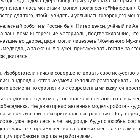
ек однажды сделал деревянную фигуру монаха, который в р
ху наполнялась монетами, монах произносил: "Милостыня С
астер для того, чтобы увидеть и услышать говорящего мона
железный робот и в России был. Питер дэнси, учёный из Ан
а ванн вема интересные материалы, подтверждавшие, что в
жавшие во дворец царя, могли лицезреть "Железного Мужик
ь медведя), а также был обучен прислуживать гостям за ст
ов двигался.
. Изобретатели начали совершенствовать своё искусство в
лись андроиды, которые умели не только разговаривать, но
ого времени по сравнению с современными кажутся просто
ы сегодняшнего дня могут не только использоваться в каче
собеседника. Недавно представленная модель робота - худ
ны, используя при этом оригинальные решения. По утверж
истов, уже через десять лет андроиды будут способны сост
дет отдаваться преимущество на рабочих местах как само
ющим прибавки к зарплате работникам.