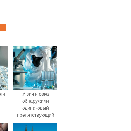
али
У вич и рака
обнаружили
одинаковый
препятствующий
лечению механизм.