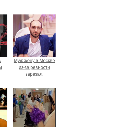
в
Mуж жену в Москве
ы
из-за ревности
зарезал.