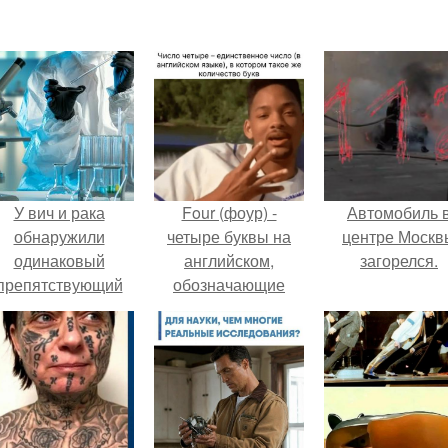
У вич и рака
Four (фоур) -
Автомобиль 
обнаружили
четыре буквы на
центре Москв
одинаковый
английском,
загорелся.
препятствующий
обозначающие
ечению механизм.
число четыре.