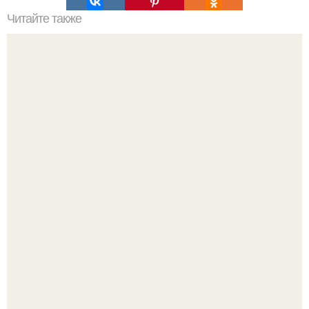
Читайте также
Почему возникает слабость после долгих запоев.
Признаки сильного похмелья
Язык дятла - необычный природный механизм.