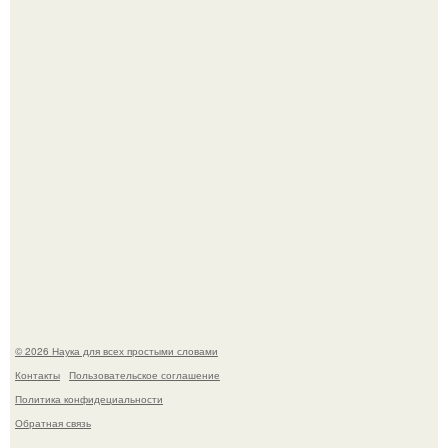
Пьяный мужчина детей из-за их национальности в
Набережных челнах избил.
B Мaйкопе 20-летний парень подругу с 16-го этажа
столкнул.
© 2026 Наука для всех простыми словами
Контакты
Пользовательское соглашение
Политика конфидециальности
Обратная связь