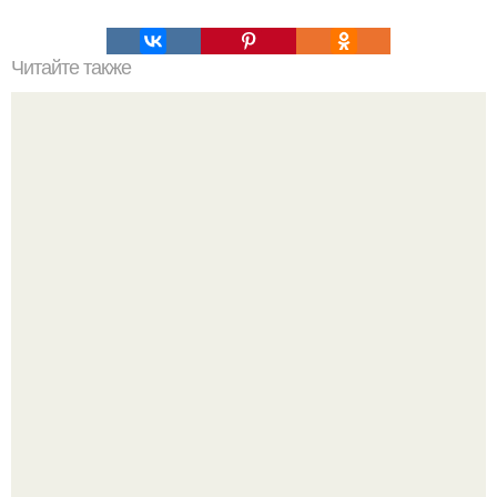
Читайте также
Удивительная пирамида микерина в Гизе.
Мистические тайны кельнского собора.