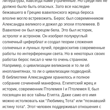
литературы, навсегда нами утраченные. Но среди них не
должно было быть опасных. Зато все наследие
бежавшего в Грецию вавилонского жреца бероса
вполне могло встревожить. Берос был современником
Александра великого и дожил до эпохи птолемеев. В
Вавилоне он был жрецом бела. Это был историк,
астролог и астроном. Он изобрел полукруглый
солнечный циферблат и создал теории сложения
солнечных и лунных лучей, предвосхитив современные
работы по интерференции света. Но в некоторых своих
работах берос писал о чем-то очень странном.
Например, о цивилизации великанов и то ли об
инопланетянах, то ли о цивилизации подводной.
В библиотеке Александрии хранилось и полное
собрание сочинений манефона. Египетский жрец и
историк, современник Птолемея I и Птолемея II, был
посвящен во все тайны Египта. Даже само его имя
можно истолковать как "Любимец Тота" или "познавший
истину тота". Этот человек поддерживал отношения с