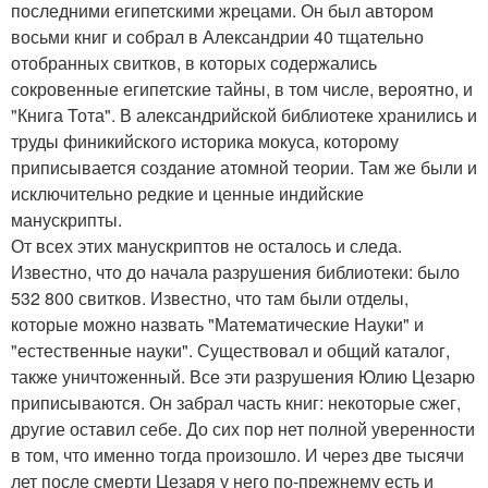
последними египетскими жрецами. Он был автором
восьми книг и собрал в Александрии 40 тщательно
отобранных свитков, в которых содержались
сокровенные египетские тайны, в том числе, вероятно, и
"Книга Тота". В александрийской библиотеке хранились и
труды финикийского историка мокуса, которому
приписывается создание атомной теории. Там же были и
исключительно редкие и ценные индийские
манускрипты.
От всех этих манускриптов не осталось и следа.
Известно, что до начала разрушения библиотеки: было
532 800 свитков. Известно, что там были отделы,
которые можно назвать "Математические Науки" и
"естественные науки". Существовал и общий каталог,
также уничтоженный. Все эти разрушения Юлию Цезарю
приписываются. Он забрал часть книг: некоторые сжег,
другие оставил себе. До сих пор нет полной уверенности
в том, что именно тогда произошло. И через две тысячи
лет после смерти Цезаря у него по-прежнему есть и