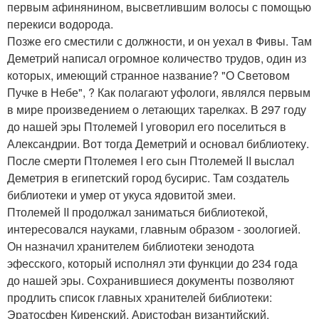
первым афинянином, высветлившим волосы с помощью
перекиси водорода.
Позже его сместили с должности, и он уехал в Фивы. Там
Деметрий написал огромное количество трудов, один из
которых, имеющий странное название? "О Световом
Пучке в Небе", ? Как полагают уфологи, являлся первым
в мире произведением о летающих тарелках. В 297 году
до нашей эры Птолемей I уговорил его поселиться в
Александрии. Вот тогда Деметрий и основал библиотеку.
После смерти Птолемея I его сын Птолемей II выслал
Деметрия в египетский город бусирис. Там создатель
библиотеки и умер от укуса ядовитой змеи.
Птолемей II продолжал заниматься библиотекой,
интересовался науками, главным образом - зоологией.
Он назначил хранителем библиотеки зенодота
эфесского, который исполнял эти функции до 234 года
до нашей эры. Сохранившиеся документы позволяют
продлить список главных хранителей библиотеки:
Эратосфен Киренский, Аристофан византийский,