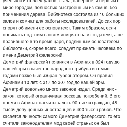
ученых и интеллектуалов, стала, наверное, и первым в
мире городом, полностью выстроенным из камня, без
применения дерева. Библиотека состояла из 10 больших
залов и комнат для работы исследователей. До сих пор
спорят об имени ее основателя. Таким образом, если
понимать под этим словом инициатора и создателя, а не
правившего в то время царя, подлинным основателем
библиотеки, скорее всего, следует признать человека по
имени Деметрий фалерский.
Деметрий фалерский появился в Афинах в 324 году до
нашей эры в качестве народного трибуна и семью
годами позже был избран губернатором. Он правил
Афинами 10 лет: с 317 по 307 год до нашей эры.
Деметрий довольно много законов издал. Среди них -
закон, который ограничивал роскошь погребений. В его
время в Афинах насчитывалось 90 тысяч граждан, 45
тысяч допущенных иностранцев и 400 тысяч рабов. Что
касается личности самого Деметрия фалерского, то его
считали законодателем мод своей страны: он был