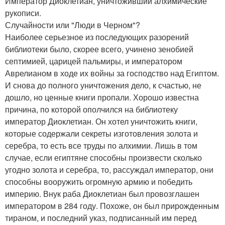
Император Диоклетиан, уничтоживший алхимические
рукописи.
Случайности или "Люди в Черном"?
Наиболее серьезное из последующих разорений
библиотеки было, скорее всего, учинено зенобией
септимией, царицей пальмиры, и императором
Аврелианом в ходе их войны за господство над Египтом.
И снова до полного уничтожения дело, к счастью, не
дошло, но ценные книги пропали. Хорошо известна
причина, по которой ополчился на библиотеку
император Диоклетиан. Он хотел уничтожить книги,
которые содержали секреты изготовления золота и
серебра, то есть все труды по алхимии. Лишь в том
случае, если египтяне способны произвести сколько
угодно золота и серебра, то, рассуждал император, они
способны вооружить огромную армию и победить
империю. Внук раба Диоклетиан был провозглашен
императором в 284 году. Похоже, он был прирожденным
тираном, и последний указ, подписанный им перед