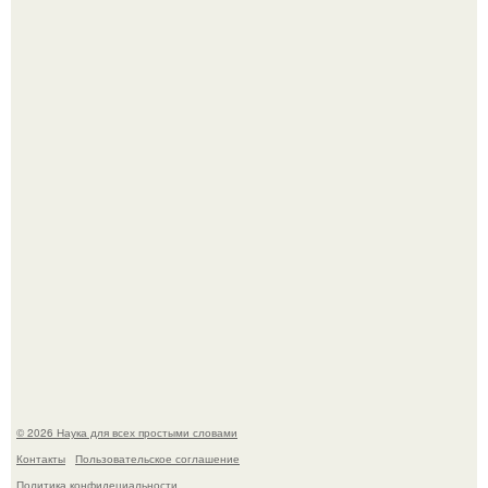
Агент фбр украл $1 млн в крипте, запомнив сид - фразы
из дела, и советовался с Chatgpt, как их потратить.
Пока зрители восхищались эффектной картинкой,
создатели фильма фактически построили одну из самых
точных визуальных моделей чёрной дыры.
© 2026 Наука для всех простыми словами
Контакты
Пользовательское соглашение
Политика конфидециальности