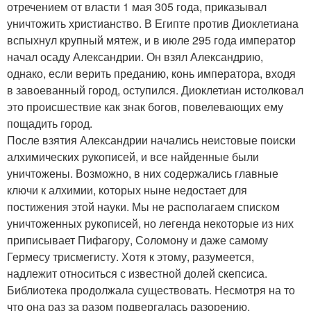
отречением от власти 1 мая 305 года, приказывал
уничтожить христианство. В Египте против Диоклетиана
вспыхнул крупный мятеж, и в июле 295 года император
начал осаду Александрии. Он взял Александрию,
однако, если верить преданию, конь императора, входя
в завоеванный город, оступился. Диоклетиан истолковал
это происшествие как знак богов, повелевающих ему
пощадить город.
После взятия Александрии начались неистовые поиски
алхимических рукописей, и все найденные были
уничтожены. Возможно, в них содержались главные
ключи к алхимии, которых ныне недостает для
постижения этой науки. Мы не располагаем списком
уничтоженных рукописей, но легенда некоторые из них
приписывает Пифагору, Соломону и даже самому
Гермесу трисмегисту. Хотя к этому, разумеется,
надлежит относиться с известной долей скепсиса.
Библиотека продолжала существовать. Несмотря на то
что она раз за разом подвергалась разорению,