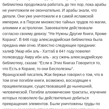
библиотека продолжала работать до тех пор, пока арабы
не уничтожили ее окончательно. И арабы знали, что
делали. Они уже уничтожили и в самой исламской
империи, и в Персии множество тайных трудов по магии,
алхимии и астрологии. Завоеватели действовали
согласно своему девизу: "Не Нужны Другие Книги, Кроме
Корана". В 646 году александрийская библиотека была
предана ими огню. Известно следующее предание:
халиф Умар ибн аль - Хаттаб в 641 году повелел
полководцу Амру ибн аль - асу сжечь александрийскую
библиотеку, сказав: "Если в Этих Книгах Говорится то,
что Есть в Коране, то они Бесполезны".
Французский писатель Жак бержье говорил о том, что в
том огне погибли книги, возможно, восходящие к
працивилизации, существовавшей до нынешней,
человеческой. Погибли алхимические трактаты, изучение
которых позволило бы действительно добиться
превращения элементов. Были уничтожены труды по