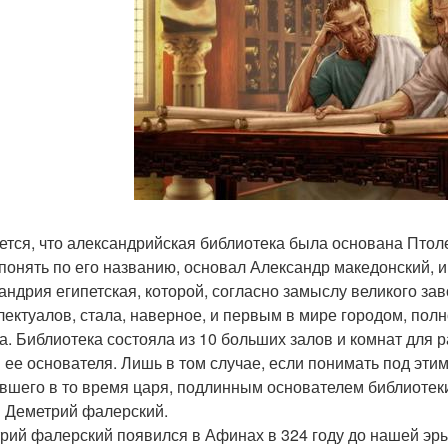
ется, что александрийская библиотека была основана Птоле
 понять по его названию, основал Александр македонский, и
андрия египетская, которой, согласно замыслу великого за
лектуалов, стала, наверное, и первым в мире городом, по
а. Библиотека состояла из 10 больших залов и комнат для р
 ее основателя. Лишь в том случае, если понимать под этим
вшего в то время царя, подлинным основателем библиотеки,
 Деметрий фалерский.
рий фалерский появился в Афинах в 324 году до нашей эры