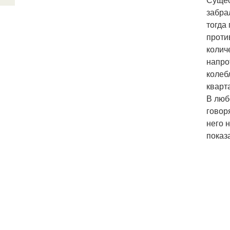
забра
тогда
проти
колич
напро
колеб
кварта
В люб
говор
него 
показ