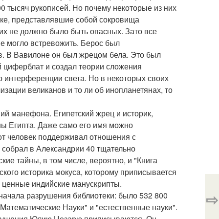
0 тысяч рукописей. Но почему некоторые из них
зыке, представлявшие собой сокровища
их не должно было быть опасных. Зато все
е могло встревожить. Берос был
. В Вавилоне он был жрецом бела. Это был
й циферблат и создал теории сложения
 интерференции света. Но в некоторых своих
изации великанов и то ли об инопланетянах, то
ий манефона. Египетский жрец и историк,
ны Египта. Даже само его имя можно
тот человек поддерживал отношения с
 собрал в Александрии 40 тщательно
ие тайны, в том числе, вероятно, и "Книга
ского историка мокуса, которому приписывается
и ценные индийские манускрипты.
⇨
о начала разрушения библиотеки: было 532 800
"Математические Науки" и "естественные науки".
азрушения Юлию Цезарю приписываются. Он