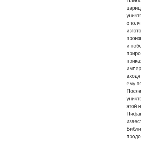
Наибо
цариц
уничт
ополч
изгот
произ
и поб
приро
прика
импер
входя
ему п
После
уничт
этой 
Пифаг
извес
Библи
продо