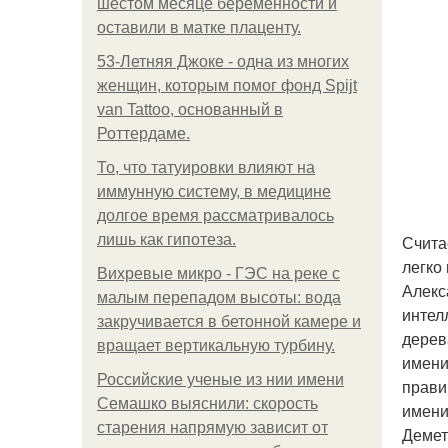
шестом месяце беременности и
оставили в матке плаценту.
53-Летняя Джоке - одна из многих
женщин, которым помог фонд Spijt
van Tattoo, основанный в
Роттердаме.
То, что татуировки влияют на
иммунную систему, в медицине
долгое время рассматривалось
лишь как гипотеза.
Счита
легко
Вихревые микро - ГЭС на реке с
Алекс
малым перепадом высоты: вода
интел
закручивается в бетонной камере и
дерев
вращает вертикальную турбину.
имени
Российские ученые из нии имени
прави
Семашко выяснили: скорость
имени
старения напрямую зависит от
Демет