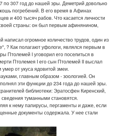
7 по 307 год до нашей эры. Деметрий довольно
скошь погребений. В его время в Афинах
ев и 400 тысяч рабов. Что касается личности
 своей страны: он был первым афинянином,
й написал огромное количество трудов, один из
", ? Как полагают уфологи, являлся первым в
ры Птолемей I уговорил его поселиться в
мерти Птолемея I его сын Птолемей II выслал
 умер от укуса ядовитой змеи.
ауками, главным образом - зоологией. Он
полнял эти функции до 234 года до нашей эры.
ранителей библиотеки: Эратосфен Киренский,
о сведения туманными становятся.
яя к нему папирусы, пергаменты и даже, если
сценные документы содержала. У нее стали