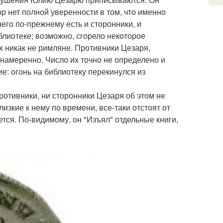
пор нет полной уверенности в том, что именно
него по-прежнему есть и сторонники, и
иблиотеке; возможно, сгорело некоторое
х никак не римляне. Противники Цезаря,
 намеренно. Число их точно не определено и
е: огонь на библиотеку перекинулся из
отивники, ни сторонники Цезаря об этом не
лизкие к нему по времени, все-таки отстоят от
ется. По-видимому, он "Изъял" отдельные книги,