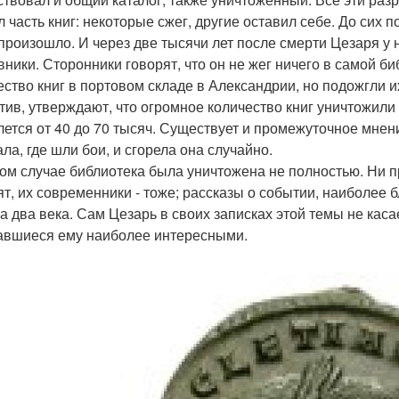
л часть книг: некоторые сжег, другие оставил себе. До сих 
 произошло. И через две тысячи лет после смерти Цезаря у 
вники. Сторонники говорят, что он не жег ничего в самой б
ество книг в портовом складе в Александрии, но подожгли и
тив, утверждают, что огромное количество книг уничтожили
лется от 40 до 70 тысяч. Существует и промежуточное мнени
ла, где шли бои, и сгорела она случайно.
ом случае библиотека была уничтожена не полностью. Ни пр
ят, их современники - тоже; рассказы о событии, наиболее б
на два века. Сам Цезарь в своих записках этой темы не каса
авшиеся ему наиболее интересными.