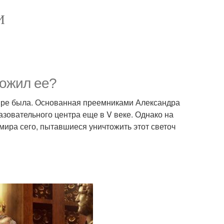
И
тожил ее?
ире была. Основанная преемниками Александра
азовательного центра еще в V веке. Однако на
мира сего, пытавшиеся уничтожить этот светоч