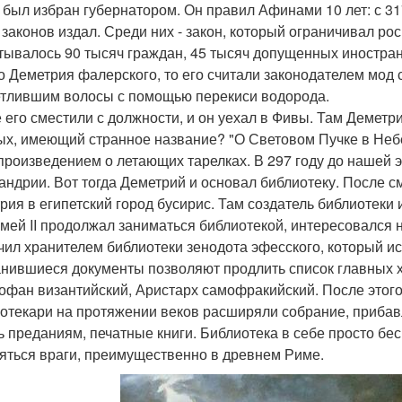
 был избран губернатором. Он правил Афинами 10 лет: с 31
 законов издал. Среди них - закон, который ограничивал ро
тывалось 90 тысяч граждан, 45 тысяч допущенных иностранц
о Деметрия фалерского, то его считали законодателем мод
тлившим волосы с помощью перекиси водорода.
 его сместили с должности, и он уехал в Фивы. Там Деметри
ых, имеющий странное название? "О Световом Пучке в Небе
произведением о летающих тарелках. В 297 году до нашей э
андрии. Вот тогда Деметрий и основал библиотеку. После с
рия в египетский город бусирис. Там создатель библиотеки и
мей II продолжал заниматься библиотекой, интересовался н
чил хранителем библиотеки зенодота эфесского, который ис
нившиеся документы позволяют продлить список главных х
офан византийский, Аристарх самофракийский. После этог
отекари на протяжении веков расширяли собрание, прибавл
ь преданиям, печатные книги. Библиотека в себе просто бе
яться враги, преимущественно в древнем Риме.