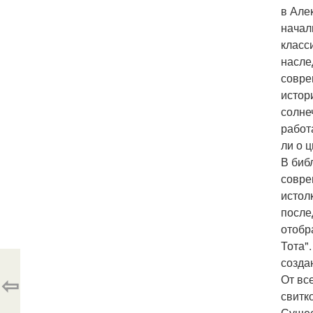
в Але
начал
класс
насле
совре
истор
солне
работ
ли о 
В биб
совре
истол
после
отобр
Тота"
созда
⇦
От вс
свитк
Сущес