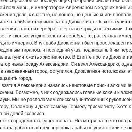
лее серьезное из последующих разорений библиотеки было,
ей пальмиры, и императором Аврелианом в ходе их войны з
ожения дело, к счастью, не дошло, но ценные книги пропали
ился на библиотеку император Диоклетиан. Он хотел уничто
овления золота и серебра, то есть все труды по алхимии. Т
вести сколько угодно золота и серебра, то, рассуждал имп
едить империю. Внук раба Диоклетиан был провозглашен им
жденным тираном, и последний указ, подписанный им перед 
зывал уничтожить христианство. В Египте против Диоклетиа
атор начал осаду Александрии. Он взял Александрию, однак
 в завоеванный город, оступился. Диоклетиан истолковал э
ощадить город.
 взятия Александрии начались неистовые поиски алхимиче
ожены. Возможно, в них содержались главные ключи к алхи
науки. Мы не располагаем списком уничтоженных рукописей
ору, Соломону и даже самому Гермесу трисмегисту. Хотя к 
тной долей скепсиса.
отека продолжала существовать. Несмотря на то что она ра
лжала работать до тех пор, пока арабы не уничтожили ее ок