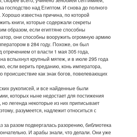
 скорее всего, учинено зенобией септимией,
а господство над Египтом. И снова до полного
. Хорошо известна причина, по которой
жить книги, которые содержали секреты
аким образом, если египтяне способны
ератор, они способны вооружить огромную армию
ператором в 284 году. Похоже, он был
отречением от власти 1 мая 305 года,
на вспыхнул крупный мятеж, и в июле 295 года
о, если верить преданию, конь императора,
то происшествие как знак богов, повелевающих
ских рукописей, и все найденные были
мии, которых ныне недостает для постижения
, но легенда некоторые из них приписывает
этому, разумеется, надлежит относиться с
з за разом подвергалась разорению, библиотека
ончательно. И арабы знали, что делали. Они уже