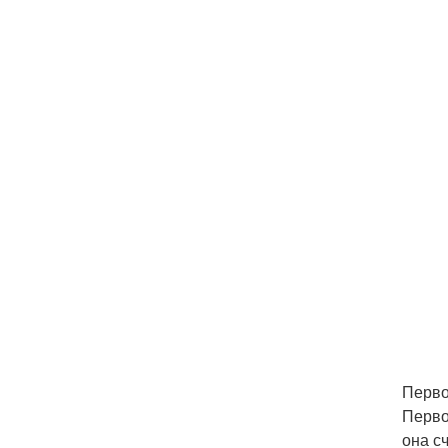
Перво
Перво
она с