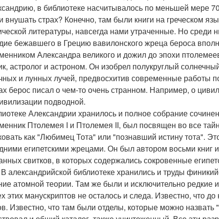
ксандрию, в библиотеке насчитывалось по меньшей мере 70
и внушать страх? Конечно, там были книги на греческом я
ической литературы, навсегда нами утраченные. Но среди н
дие бежавшего в Грецию вавилонского жреца бероса вполн
менником Александра великого и дожил до эпохи птолемеев
ик, астролог и астроном. Он изобрел полукруглый солнечны
чных и лунных лучей, предвосхитив современные работы по
ах берос писал о чем-то очень странном. Например, о цивил
цивилизации подводной.
лиотеке Александрии хранилось и полное собрание сочинен
менник Птолемея I и Птолемея II, был посвящен во все тай
ковать как "Любимец Тота" или "познавший истину тота". Э
дними египетскими жрецами. Он был автором восьми книг и
анных свитков, в которых содержались сокровенные египетск
. В александрийской библиотеке хранились и труды финикий
ние атомной теории. Там же были и исключительно редкие 
ех этих манускриптов не осталось и следа. Известно, что д
ов. Известно, что там были отделы, которые можно назвать 
твовал и общий каталог, также уничтоженный. Все эти р