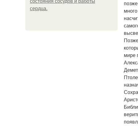
состояния сосудов и работы
позже
сердца.
много
насчи
самог
высве
Позже
котор
мире 
Алекс
Демет
Птоле
назна
Сохра
Арист
Библи
верит
появл