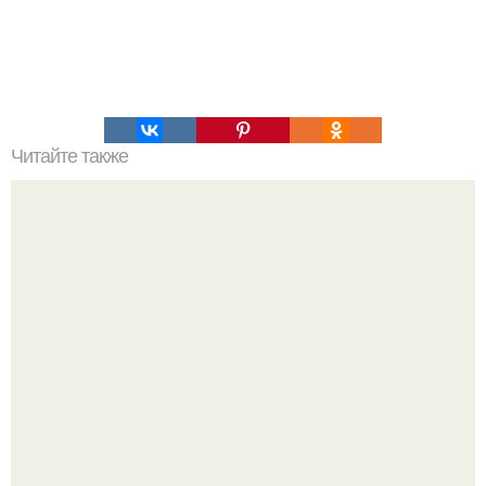
Читайте также
Мифические птицы. В мифологии разных стран большое
место занимают образы птиц.