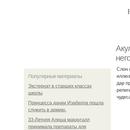
Аку
него
Слон 
иллюз
Популярные материалы
дар п
Экстернат в старших классах
религ
школы
чудес
Принцесса дании Изабелла пошла
служить в армию.
33-Летняя Алиша макдугалл
принимала препараты для