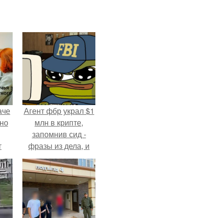
аче
Агент фбр украл $1
нно
млн в крипте,
запомнив сид -
т
фразы из дела, и
.
советовался с
Chatgpt, как их
потратить.