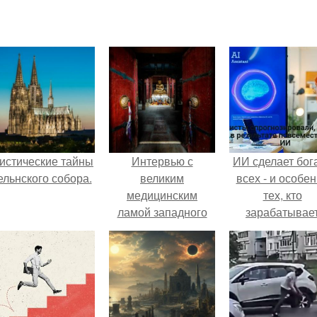
истические тайны
Интервью с
ИИ сделает бог
ельнского собора.
великим
всех - и особе
медицинским
тех, кто
ламой западного
зарабатывае
тибета Тенцингом
меньше всего
вандрой.