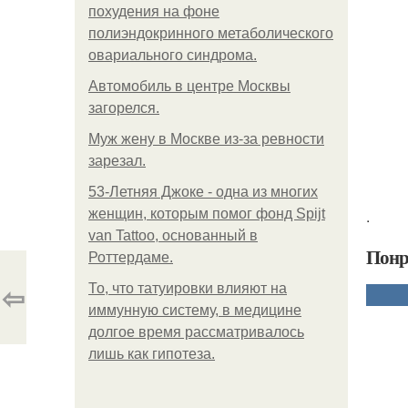
похудения на фоне
полиэндокринного метаболического
овариального синдрома.
Автомобиль в центре Москвы
загорелся.
Mуж жену в Москве из-за ревности
зарезал.
53-Летняя Джоке - одна из многих
женщин, которым помог фонд Spijt
.
van Tattoo, основанный в
Понр
Роттердаме.
⇦
То, что татуировки влияют на
иммунную систему, в медицине
долгое время рассматривалось
лишь как гипотеза.