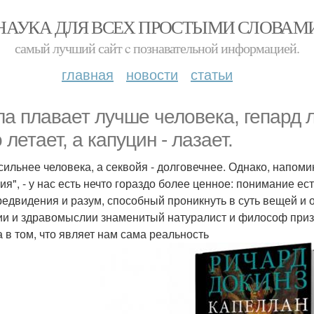
НАУКА ДЛЯ ВСЕХ ПРОСТЫМИ СЛОВАМ
самый лучший сайт c познавательной информацией.
главная
новости
статьи
ла плавает лучше человека, гепард 
 летает, а капуцин - лазает.
сильнее человека, а секвойя - долговечнее. Однако, напомин
ия", - у нас есть нечто гораздо более ценное: понимание ес
редвидения и разум, способный проникнуть в суть вещей и о
ии и здравомыслии знаменитый натуралист и философ призы
а в том, что являет нам сама реальность