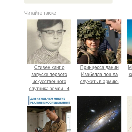
Читайте также
Стивен кинг о
Принцесса дании
М
запуске первого
Изабелла пошла
к
искусственного
служить в армию.
спутника земли - 4
октября 1957 года.