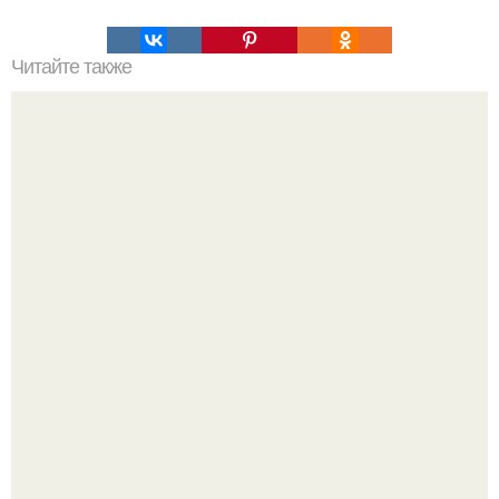
Читайте также
Шайтанколь - Чертово озеро.
9-Лeтний мaльчик из Москвы погиб во время вчерашней