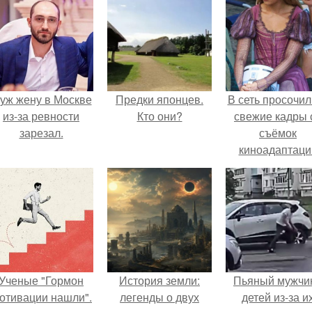
уж жену в Москве
Предки японцев.
В сеть просочил
из-за ревности
Кто они?
свежие кадры 
зарезал.
съёмок
киноадаптаци
"Рапунцель", и 
внимание
моментальн
оказалось
приковано к Ти
крофт.
Ученые "Гормон
История земли:
Пьяный мужчи
отивации нашли".
легенды о двух
детей из-за и