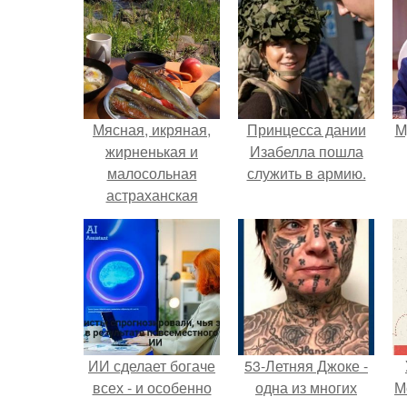
Мясная, икряная,
Принцесса дании
M
жирненькая и
Изабелла пошла
малосольная
служить в армию.
астраханская
вяленая рыбка!
ИИ сделает богаче
53-Летняя Джоке -
всех - и особенно
одна из многих
М