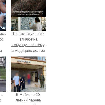
ись
То, что татуировки
со
влияют на
иммунную систему,
и
в медицине долгое
всё
время
рассматривалось
о
лишь как гипотеза.
ган
на
B Мaйкопе 20-
х
летний парень