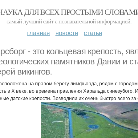
НАУКА ДЛЯ ВСЕХ ПРОСТЫМИ СЛОВАМ
самый лучший сайт c познавательной информацией.
главная
новости
статьи
ерсборг - это кольцевая крепость, 
еологических памятников Дании и с
ерей викингов.
асположена на правом берегу лимфьорда, рядом с городом 
сть в X веке, во времена правления Харальда синезубого. 
ные датские крепости. Возводили их очень быстро всего за 