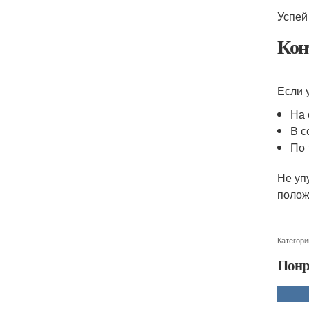
Успей
Кон
Если 
На 
В с
По 
Не уп
полож
Категори
Понр