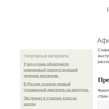
Афи
Слава
высту
Популярные материалы
расск
У вич и рака обнаружили
одинаковый препятствующий
лечению механизм.
Пре
В России создали первый
Фанат
плазменный двигатель на криптоне.
стран
Экстернат в старших классах
школы