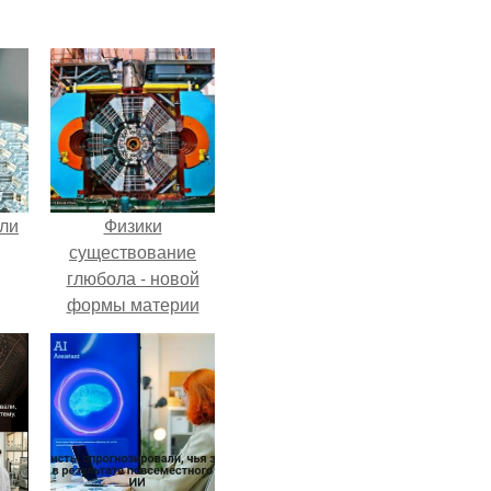
али
Физики
существование
глюбола - новой
формы материи
подтвердили.