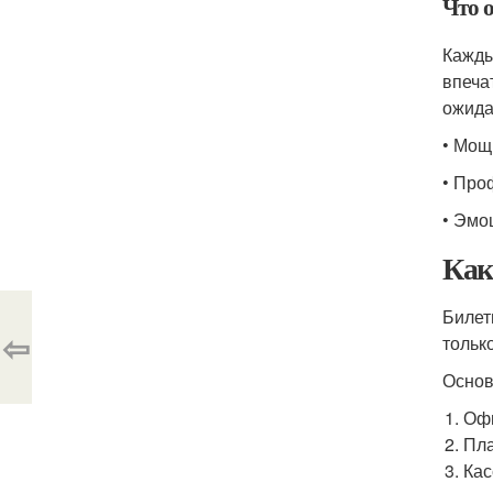
Что 
Кажды
впеча
ожида
• Мощ
• Про
• Эмо
Как
Билет
⇦
тольк
Основ
Офи
Пла
Кас