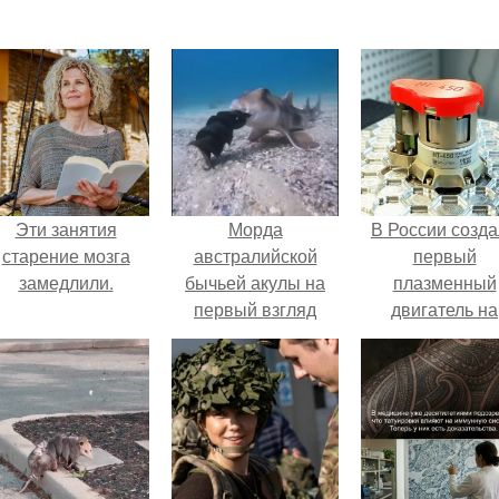
Эти занятия
Морда
В России созд
старение мозга
австралийской
первый
замедлили.
бычьей акулы на
плазменный
первый взгляд
двигатель на
довольно
криптоне.
угрожающе
выглядит.