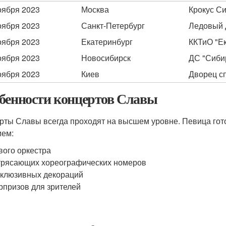
оября 2023
Москва
Крокус С
оября 2023
Санкт-Петербург
Ледовый 
оября 2023
Екатеринбург
ККТиО "Е
оября 2023
Новосибирск
ДС "Сиби
оября 2023
Киев
Дворец с
бенности концертов Славы
рты Славы всегда проходят на высшем уровне. Певица гот
ием:
ого оркестра
рясающих хореографических номеров
клюзивных декораций
призов для зрителей