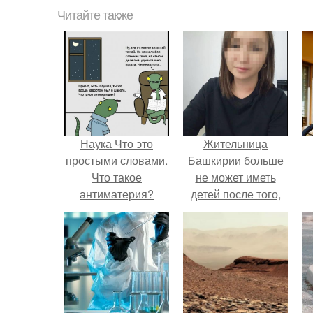
Читайте также
Наука Что это
Жительница
простыми словами.
Башкирии больше
Что такое
не может иметь
антиматерия?
детей после того,
как медики сделали
ей аборт на шестом
месяце
беременности и
оставили в матке
плаценту.