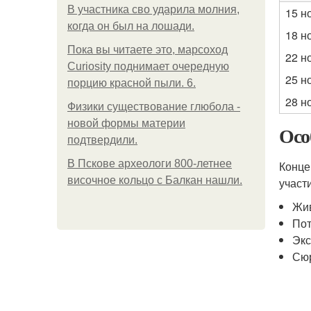
В участника сво ударила молния,
15 н
когда он был на лошади.
18 н
Пока вы читаете это, марсоход
22 н
Curiosity поднимает очередную
25 н
порцию красной пыли. 6.
28 н
Физики существование глюбола -
новой формы материи
Осо
подтвердили.
В Пскове археологи 800-летнее
Конце
височное кольцо с Балкан нашли.
участ
Жив
Пот
Экс
Сюр