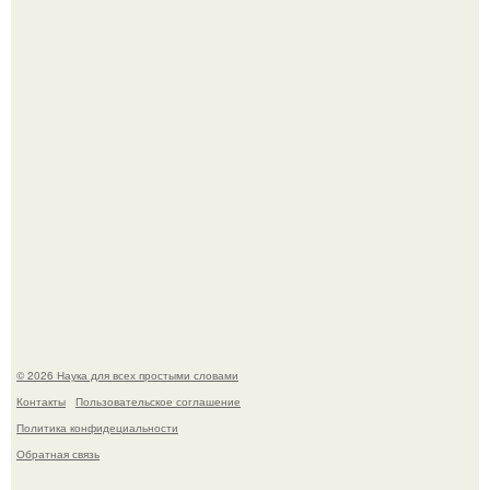
Голливуд умеет не только играть роли, но и болеть по-
настоящему.
В участника сво ударила молния, когда он был на
лошади.
© 2026 Наука для всех простыми словами
Контакты
Пользовательское соглашение
Политика конфидециальности
Обратная связь