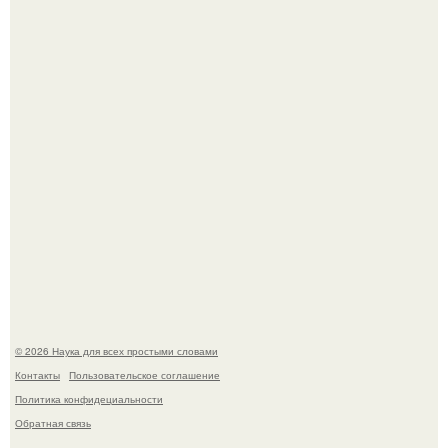
Мистические тайны кельнского собора.
То, что татуировки влияют на иммунную систему, в
медицине долгое время рассматривалось лишь как
гипотеза.
© 2026 Наука для всех простыми словами
Контакты
Пользовательское соглашение
Политика конфидециальности
Обратная связь