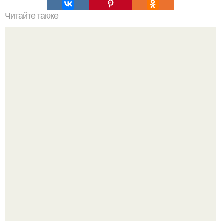
Читайте также
Новые открытия археологов поразили мир сенсацией о
древнейших цивилизациях.
Думаете, лето автоматически решит проблему дефицита