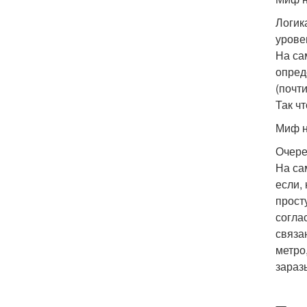
Логик
урове
На са
опред
(почт
Так ч
Миф н
Очере
На са
если,
прост
согла
связа
метро
зараз