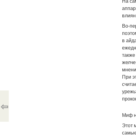
На са
аппар
влиян
Во-пе
поэто
в айд
ежедн
также
желче
мнени
При э
счита
урежь
проко
⇦
Миф н
Этот 
самые