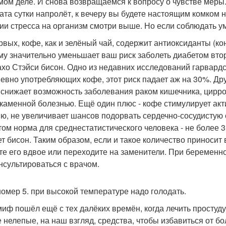
мом деле. И снова возвращаемся к вопросу о чувстве меры.
ата сутки напролёт, к вечеру вы будете настоящим комком 
ии стресса на организм смотри выше. Но если соблюдать у
рвых, кофе, как и зелёный чай, содержит антиоксиданты (кон
му значительно уменьшает ваш риск заболеть диабетом втор
ахо Стэйси бисон. Одно из недавних исследований гарвардс
евно употребляющих кофе, этот риск падает аж на 30%. Др
 снижает возможность заболевания раком кишечника, цирро
каменной болезнью. Ещё один плюс - кофе стимулирует акт
ю, не увеличивает шансов подорвать сердечно-сосудистую 
том норма для среднестатистического человека - не более 3 
ет бисон. Таким образом, если и такое количество приноси
те его вдвое или переходите на заменители. При беременно
нсультироваться с врачом.
омер 5. при высокой температуре надо голодать.
миф пошёл ещё с тех далёких времён, когда лечить простуд
 нелепые, на наш взгляд, средства, чтобы избавиться от бо