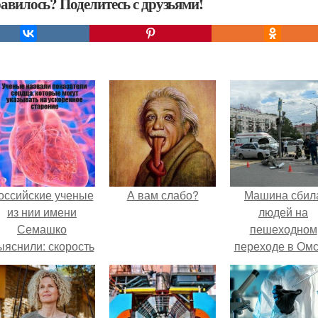
авилось? Поделитесь с друзьями!
оссийские ученые
А вам слабо?
Машина сбил
из нии имени
людей на
Семашко
пешеходном
ыяснили: скорость
переходе в Омс
тарения напрямую
пострадали 
зависит от
человек.
остояния сосудов
и работы сердца.