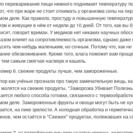
что переваривание пищи немного поднимает температуру т
т, что при жаре не стоит отнимать у организма силы на пере
мом деле. Как правило, простуду и повышенную температу
изм и живущие в нём от недели до 10 дней. От того, как вы б
висит, говорит вриман. У медиков нет никаких научных обосн
разом влияет на сопротивляемость организма, однако даже е
усить чем-нибудь маленьким, но сочным. Потому что, как ни
ание обезвоживания. Кроме того, влага поможет вам проще
, тем самым смягчая насморк и кашель.
омер 6. свежие продукты лучше, чем замороженные.
 пор как учёные прознали про такую замечательную вещь, к
 молятся на свежие продукты. "Заморозка Убивает Полезные
сается любого способа готовки, связанного с термообработк
мом деле. Замороженные фрукты и овощи могут быть не хуже
ается, на пике зрелости. А холодная обработка и герметич
инов, чем остаётся в "Свежих" продуктах, полежавших на с
омер 7. от потребления яиц повышается уровень холестер