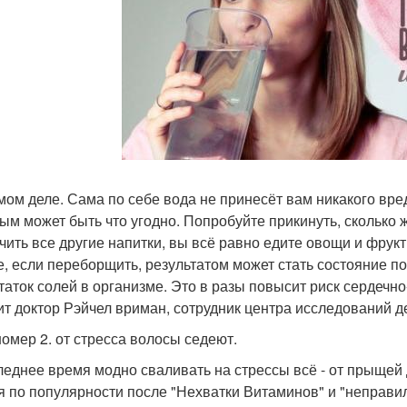
мом деле. Сама по себе вода не принесёт вам никакого вред
ым может быть что угодно. Попробуйте прикинуть, сколько 
чить все другие напитки, вы всё равно едите овощи и фрукт
е, если переборщить, результатом может стать состояние п
таток солей в организме. Это в разы повысит риск сердечн
ит доктор Рэйчел вриман, сотрудник центра исследований д
омер 2. от стресса волосы седеют.
леднее время модно сваливать на стрессы всё - от прыщей 
я по популярности после "Нехватки Витаминов" и "неправил