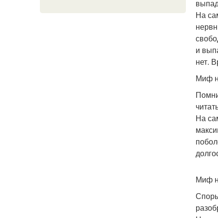
выпад
На са
нервн
свобо
и вып
нет. 
Миф н
Помни
читат
На са
максим
побол
долго
Миф н
Споры
разоб