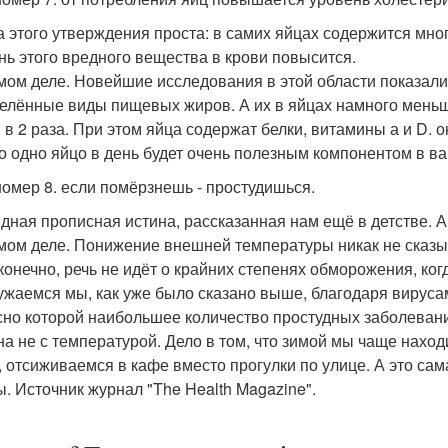
а этого утверждения проста: в самих яйцах содержится много
нь этого вредного вещества в крови повысится.
мом деле. Новейшие исследования в этой области показали,
елённые виды пищевых жиров. А их в яйцах намного меньш
и в 2 раза. При этом яйца содержат белки, витамины а и D. 
то одно яйцо в день будет очень полезным компонентом в ва
омер 8. если помёрзнешь - простудишься.
дная прописная истина, рассказанная нам ещё в детстве. А р
мом деле. Понижение внешней температуры никак не сказыв
 конечно, речь не идёт о крайних степенях обморожения, ког
ужаемся мы, как уже было сказано выше, благодаря вирусам,
сно которой наибольшее количество простудных заболевани
на не с температурой. Дело в том, что зимой мы чаще нахо
, отсиживаемся в кафе вместо прогулки по улице. А это са
ы. Источник журнал "The Health Magazine".