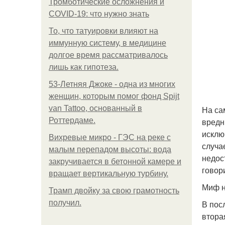
Тромботические осложнения и
COVID-19: что нужно знать
То, что татуировки влияют на
иммунную систему, в медицине
долгое время рассматривалось
лишь как гипотеза.
53-Летняя Джоке - одна из многих
женщин, которым помог фонд Spijt
van Tattoo, основанный в
На са
Роттердаме.
вредн
исклю
Вихревые микро - ГЭС на реке с
случа
малым перепадом высоты: вода
недос
закручивается в бетонной камере и
говор
вращает вертикальную турбину.
Миф н
Трамп двойку за свою грамотность
получил.
В пос
втора