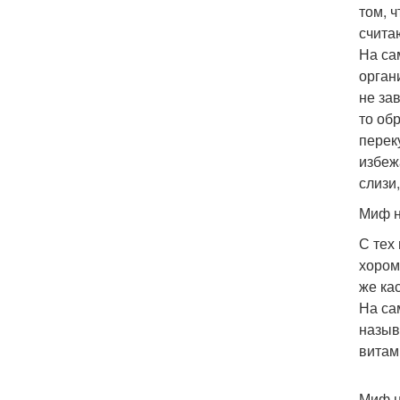
том, 
считаю
На са
орган
не за
то об
перек
избеж
слизи
Миф н
С тех
хором
же ка
На са
назыв
витам
Миф н