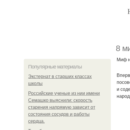
8 м
Миф н
Популярные материалы
Вперв
Экстернат в старших классах
посов
школы
и сод
Российские ученые из нии имени
народ
Семашко выяснили: скорость
старения напрямую зависит от
состояния сосудов и работы
сердца.