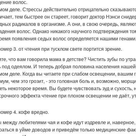
ение волос.
мом деле. Стрессы действительно отрицательно сказывают
ичает, тем быстрее он стареет, говорит доктор Нэнси сниде
дных радикалов в организме. А они, в свою очередь, явл
адения волос. Однако никакого научного подтверждения том
Время появления седых волос определяется нашими генами, 
омер 3. от чтения при тусклом свете портится зрение.
те, что вам говорила мама в детстве? Чистить зубы по утра
ь под одеялом. И теперь добрая половина населения нашей
мом деле. Когда вы читаете при слабом освещении, вашим 
ум, чем это грозит, - это головная боль и, возможно, морщи
еть некоторое время. Вы будете чувствовать зуд и сухость, 
срочного эффекта чтение при плохом освещении не даёт, у
омер 4. кофе вредно.
 между любителями чая и кофе идут издревле и, наверное,
раться в уйме доводов и приведём только медицинские фак