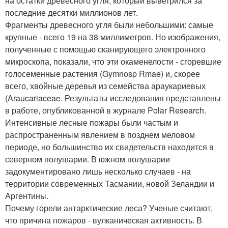
на остатки древесного угля, который выветрился за
последние десятки миллионов лет.
Фрагменты древесного угля были небольшими: самые
крупные - всего 19 на 38 миллиметров. Но изображения,
полученные с помощью сканирующего электронного
микроскопа, показали, что эти окаменелости - сгоревшие
голосеменные растения (Gymnosp Rmae) и, скорее
всего, хвойные деревья из семейства араукариевых
(Araucariaceae. Результаты исследования представлены
в работе, опубликованной в журнале Polar Research.
Интенсивные лесные пожары были частым и
распространенным явлением в позднем меловом
периоде, но большинство их свидетельств находится в
северном полушарии. В южном полушарии
задокументировано лишь несколько случаев - на
территории современных Тасмании, новой Зеландии и
Аргентины.
Почему горели антарктические леса? Ученые считают,
что причина пожаров - вулканическая активность. В