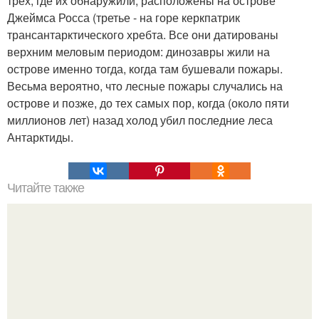
трех, где их обнаружили, расположены на острове
Джеймса Росса (третье - на горе керкпатрик
трансантарктического хребта. Все они датированы
верхним меловым периодом: динозавры жили на
острове именно тогда, когда там бушевали пожары.
Весьма вероятно, что лесные пожары случались на
острове и позже, до тех самых пор, когда (около пяти
миллионов лет) назад холод убил последние леса
Антарктиды.
Читайте также
Мифические птицы. В мифологии разных стран большое