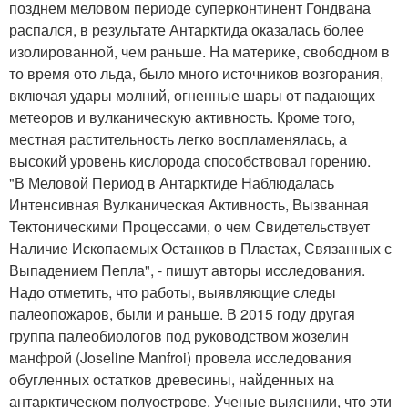
позднем меловом периоде суперконтинент Гондвана
распался, в результате Антарктида оказалась более
изолированной, чем раньше. На материке, свободном в
то время ото льда, было много источников возгорания,
включая удары молний, огненные шары от падающих
метеоров и вулканическую активность. Кроме того,
местная растительность легко воспламенялась, а
высокий уровень кислорода способствовал горению.
"В Меловой Период в Антарктиде Наблюдалась
Интенсивная Вулканическая Активность, Вызванная
Тектоническими Процессами, о чем Свидетельствует
Наличие Ископаемых Останков в Пластах, Связанных с
Выпадением Пепла", - пишут авторы исследования.
Надо отметить, что работы, выявляющие следы
палеопожаров, были и раньше. В 2015 году другая
группа палеобиологов под руководством жозелин
манфрой (Joseline Manfroi) провела исследования
обугленных остатков древесины, найденных на
антарктическом полуострове. Ученые выяснили, что эти