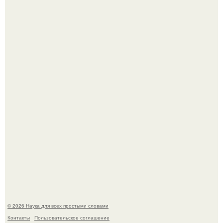
ИИ сделает богаче всех - и особенно тех, кто
зарабатывает меньше всего.
53-Летняя Джоке - одна из многих женщин, которым
помог фонд Spijt van Tattoo, основанный в Роттердаме.
© 2026 Наука для всех простыми словами
Контакты
Пользовательское соглашение