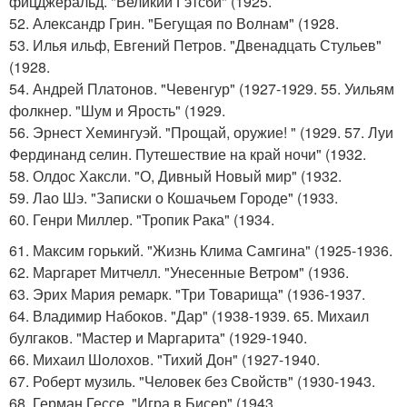
фицджеральд. "Великий Гэтсби" (1925.
52. Александр Грин. "Бегущая по Волнам" (1928.
53. Илья ильф, Евгений Петров. "Двенадцать Стульев"
(1928.
54. Андрей Платонов. "Чевенгур" (1927-1929. 55. Уильям
фолкнер. "Шум и Ярость" (1929.
56. Эрнест Хемингуэй. "Прощай, оружие! " (1929. 57. Луи
Фердинанд селин. Путешествие на край ночи" (1932.
58. Олдос Хаксли. "О, Дивный Новый мир" (1932.
59. Лао Шэ. "Записки о Кошачьем Городе" (1933.
60. Генри Миллер. "Тропик Рака" (1934.
61. Максим горький. "Жизнь Клима Самгина" (1925-1936.
62. Маргарет Митчелл. "Унесенные Ветром" (1936.
63. Эрих Мария ремарк. "Три Товарища" (1936-1937.
64. Владимир Набоков. "Дар" (1938-1939. 65. Михаил
булгаков. "Мастер и Маргарита" (1929-1940.
66. Михаил Шолохов. "Тихий Дон" (1927-1940.
67. Роберт музиль. "Человек без Свойств" (1930-1943.
68. Герман Гессе. "Игра в Бисер" (1943.