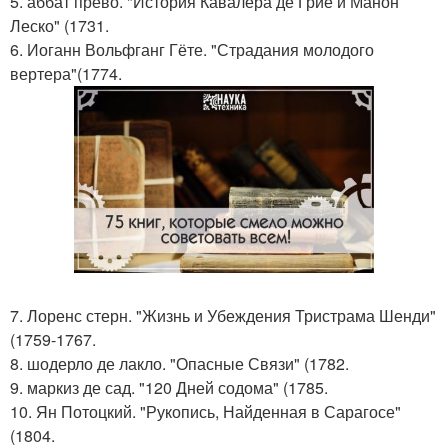
5. аббат прево. "История Кавалера де Грие и Манон
Леско" (1731.
6. Иоганн Вольфганг Гёте. "Страдания молодого
вертера"(1774.
7. Лоренс стерн. "Жизнь и Убеждения Тристрама Шенди"
(1759-1767.
8. шодерло де лакло. "Опасные Связи" (1782.
9. маркиз де сад. "120 Дней содома" (1785.
10. Ян Потоцкий. "Рукопись, Найденная в Сарагосе"
(1804.