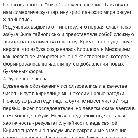
Первозванного, в "фите" - ковчег спасения. Так азбука
нам символическую картину христианского мира рисует.
3. тайнопись.
Ряд ученых выдвигают гипотезу, что первая славянская
азбука была тайнописью и представляла собой сложную
логико-математическую систему. Кроме того, существует
версия, что азбука создавалась Кириллом и Мефодием
как целостное изобретение, а не как творение, которое
формировалось по частям путем добавления новых
буквенных форм.
4. буквенные числа.
Буквенные обозначения использовались и в качестве
чисел - и тут в кириллице мы находим новые загадки.
Почему аз равен единице, а буки не имеет числа? Ряд
первых чисел последователен, но девятка оказывается в
самом конце азбуки. Нельзя предположить, что такая
хаотичность - результат случайности, ведь святой
Кирилл тщательно продумывал сакральные значения
своего творения. Для превращения буквы в число над