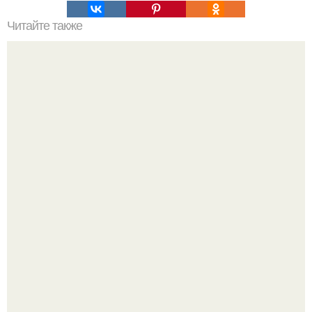
Читайте также
В чем польза лечебной физкультуры при остеохондрозе.
ЛФК при остеохондрозе поясничной области
Опоссум - единственный сумчатый обитатель северной