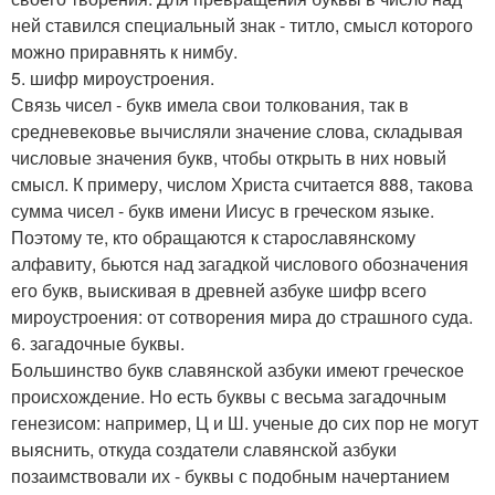
ней ставился специальный знак - титло, смысл которого
можно приравнять к нимбу.
5. шифр мироустроения.
Связь чисел - букв имела свои толкования, так в
средневековье вычисляли значение слова, складывая
числовые значения букв, чтобы открыть в них новый
смысл. К примеру, числом Христа считается 888, такова
сумма чисел - букв имени Иисус в греческом языке.
Поэтому те, кто обращаются к старославянскому
алфавиту, бьются над загадкой числового обозначения
его букв, выискивая в древней азбуке шифр всего
мироустроения: от сотворения мира до страшного суда.
6. загадочные буквы.
Большинство букв славянской азбуки имеют греческое
происхождение. Но есть буквы с весьма загадочным
генезисом: например, Ц и Ш. ученые до сих пор не могут
выяснить, откуда создатели славянской азбуки
позаимствовали их - буквы с подобным начертанием