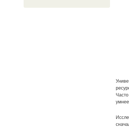
Униве
ресур
Часто
умнее
Иссле
снача