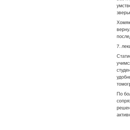
умств
зверь
Хомяк
верну
после
7. лек
Стати
учимс
студе
удобн
томог
По бо
сопря
решен
актив