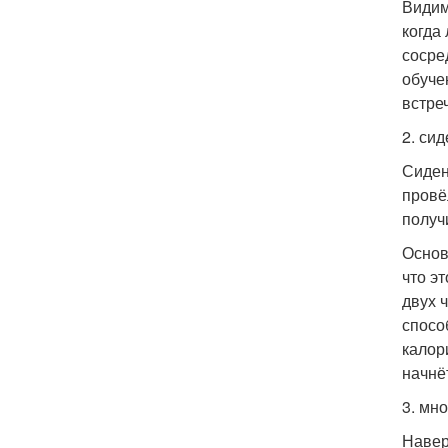
Видим
когда
сосре
обуче
встреч
2. сид
Сиден
провё
получ
Основ
что э
двух 
спосо
калор
начнё
3. мн
Навер