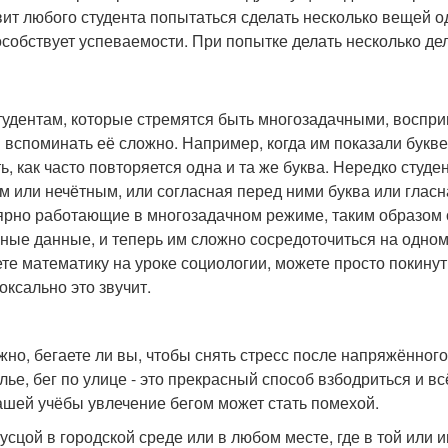
вит любого студента попытаться сделать несколько вещей 
особствует успеваемости. При попытке делать несколько де
тудентам, которые стремятся быть многозадачными, воспр
 вспоминать её сложно. Например, когда им показали букв
ть, как часто повторяется одна и та же буква. Нередко студ
м или нечётным, или согласная перед ними буква или гласн
ярно работающие в многозадачном режиме, таким образом 
ные данные, и теперь им сложно сосредоточиться на одном 
те математику на уроке социологии, можете просто покинуть
оксально это звучит.
жно, бегаете ли вы, чтобы снять стресс после напряжённого
лье, бег по улице - это прекрасный способ взбодриться и 
ашей учёбы увлечение бегом может стать помехой.
русцой в городской среде или в любом месте, где в той или 