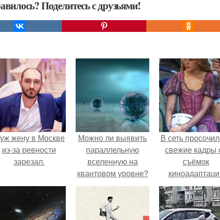
авилось? Поделитесь с друзьями!
уж жену в Москве
Можно ли выявить
В сеть просочил
из-за ревности
параллельную
свежие кадры 
зарезал.
вселенную на
съёмок
квантовом уровне?
киноадаптаци
"Рапунцель", и 
внимание
моментальн