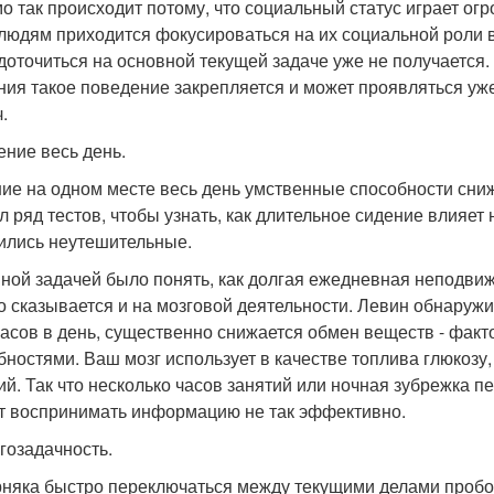
о так происходит потому, что социальный статус играет огро
 людям приходится фокусироваться на их социальной роли в
доточиться на основной текущей задаче уже не получается. 
ния такое поведение закрепляется и может проявляться уже
.
ение весь день.
ие на одном месте весь день умственные способности сниж
л ряд тестов, чтобы узнать, как длительное сидение влияет 
ились неутешительные.
ной задачей было понять, как долгая ежедневная неподвижн
то сказывается и на мозговой деятельности. Левин обнаружи
часов в день, существенно снижается обмен веществ - фак
бностями. Ваш мозг использует в качестве топлива глюкозу
ий. Так что несколько часов занятий или ночная зубрежка п
т воспринимать информацию не так эффективно.
огозадачность.
няка быстро переключаться между текущими делами пробо