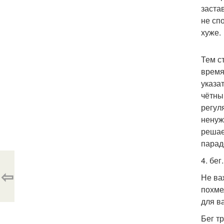
заста
не сп
хуже.
Тем с
время
указа
чётны
регул
ненуж
решае
парад
4. бег.
⇦
Не ва
похме
для в
Бег т