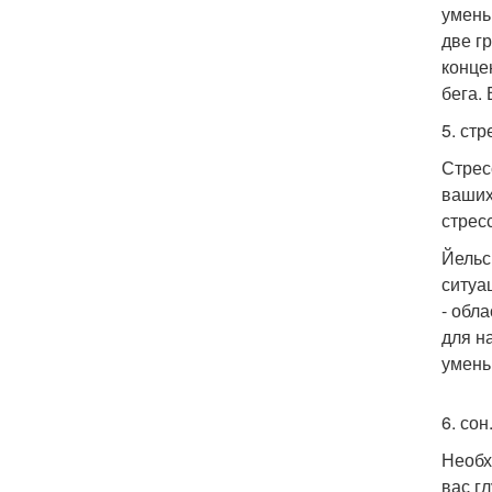
умень
две г
конце
бега.
5. стр
Стрес
ваших
стрес
Йельс
ситуа
- обл
для н
умень
6. сон
Необх
вас г