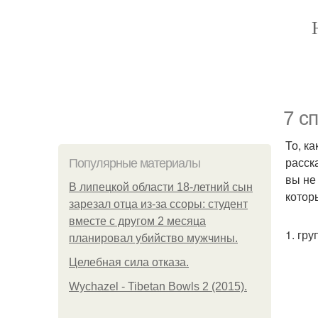
7 с
То, к
расск
Популярные материалы
вы не
В липецкой области 18-летний сын
котор
зарезал отца из-за ссоры: студент
вместе с другом 2 месяца
1. гр
планировал убийство мужчины.
Целебная сила отказа.
Wychazel - Tibetan Bowls 2 (2015).