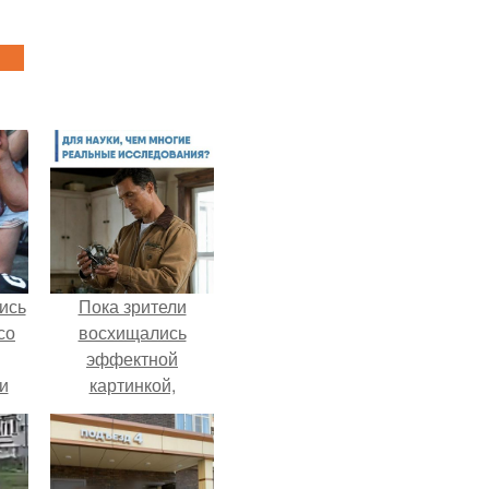
ись
Пока зрители
со
восхищались
эффектной
и
картинкой,
всё
создатели фильма
фактически
о
построили одну из