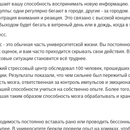
шает вашу способность воспринимать новую информацию. 
руппы: одни регулярно бегают в городе, другие - за городом
нтрация внимания и реакция. Это связано с высокой конце
 Выходом будет бегать в ветреный день или в дождь, когда в
есс.
с - это обычная часть университетской жизни. Вы постоянно
 оценок, и вам часто приходится скрывать свои действия. В
совые ситуации становится всё труднее.
кий стрессовый центр обследовал 100 человек, прошедших
ции. Результаты показали, что чем сильнее был пережитый
асть мозга, ответственная за контроль импульсов и эмоцио
ашей способности учиться на собственно опыте. Более того,
шая таким образом способность мозга обрабатывать и хра
.
одимость постоянно вставать рано или проводить бессонные
лупее. В университете беркли провели опыт на хомяках, чтоб