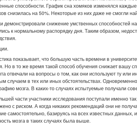
енные способности. График сна хомяков изменялся каждые 6
ков снизилась на 50%. Некоторые из них даже не смогли най
и демонстрировали снижение умственных способностей на 
лись к нормальному распорядку дня. Таким образом, недос
дствия.
ции.
стика показывает, что большую часть времени в университ
я. Но в то же время такой способ обучения снижает вашу 
нта отвечали на вопросы о том, как они используют ту или
ым случаем в тех или иных обстоятельствах. Одновременно
рафию мозга. В каких-то случаях испытуемые получали советы
льшей части участники исследования поступали именно так,
жено с риском. А когда никаких рекомендаций они не получ
ие самостоятельно, базируясь на всех известных данных, и
ность мозга в таких случаях была выше.