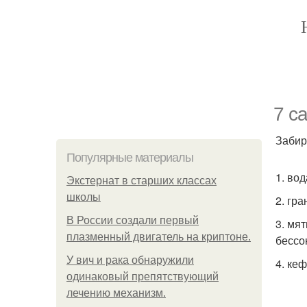
7 с
Забир
Популярные материалы
1. во
Экстернат в старших классах
школы
2. гр
В России создали первый
3. мя
плазменный двигатель на криптоне.
бессо
У вич и рака обнаружили
4. ке
одинаковый препятствующий
лечению механизм.