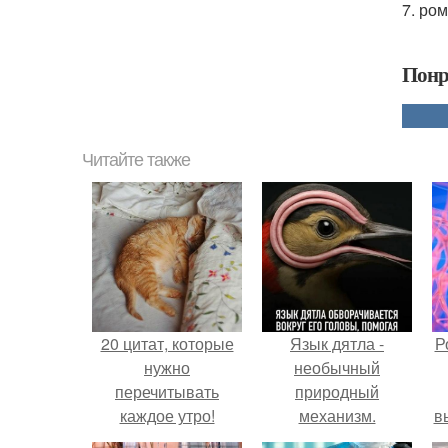
7. ро
Понр
Читайте также
20 цитат, которые
Язык дятла -
Р
нужно
необычный
перечитывать
природный
каждое утро!
механизм.
в
с