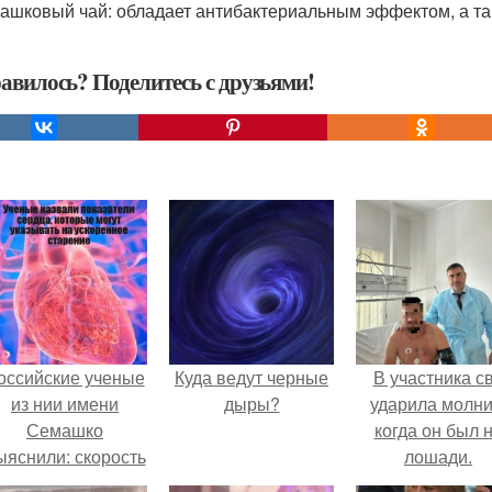
машковый чай: обладает антибактериальным эффектом, а та
авилось? Поделитесь с друзьями!
оссийские ученые
Куда ведут черные
В участника с
из нии имени
дыры?
ударила молни
Семашко
когда он был 
ыяснили: скорость
лошади.
тарения напрямую