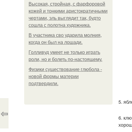
Высокая, стройная, с фарфоровой
кожей и тонкими аристократичными
чертами, эль выглядит так, будто
сошла с полотна художника.
В участника сво ударила молния,
когда он был на лошади.
Голливуд умеет не только играть
роли, но и болеть по-настоящему.
Физики существование глюбола -
новой формы материи
подтвердили.
5. яб
⇦
6. кл
хорош