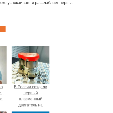
кже успокаивает и расслабляет нервы.
во
В России создали
я,
первый
на
плазменный
двигатель на
криптоне.