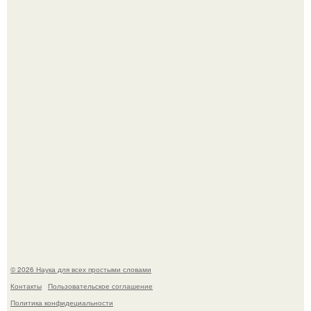
Медь используют для хранения воды уже многие
тысячелетия.
Машина сбила людей на пешеходном переходе в Омске,
пострадали 8 человек.
© 2026 Наука для всех простыми словами
Контакты
Пользовательское соглашение
Политика конфидециальности