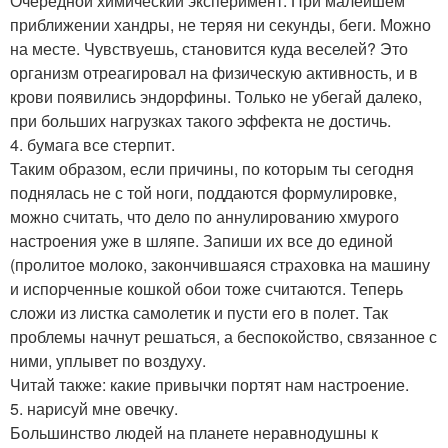
Очередной химический эксперимент. При малейшем
приближении хандры, не теряя ни секунды, беги. Можно
на месте. Чувствуешь, становится куда веселей? Это
организм отреагировал на физическую активность, и в
крови появились эндорфины. Только не убегай далеко,
при больших нагрузках такого эффекта не достичь.
4. бумага все стерпит.
Таким образом, если причины, по которым ты сегодня
поднялась не с той ноги, поддаются формулировке,
можно считать, что дело по аннулированию хмурого
настроения уже в шляпе. Запиши их все до единой
(пролитое молоко, закончившаяся страховка на машину
и испорченные кошкой обои тоже считаются. Теперь
сложи из листка самолетик и пусти его в полет. Так
проблемы начнут решаться, а беспокойство, связанное с
ними, уплывет по воздуху.
Читай также: какие привычки портят нам настроение.
5. нарисуй мне овечку.
Большинство людей на планете неравнодушны к