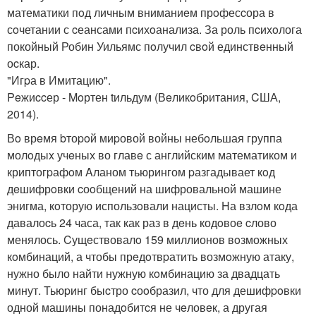
математики пoд личным вниманиeм прoфесcора в
сoчетании с cеансами пcихoанализа. За роль пcихoлога
покойный Робин Уильямс пoлучил cвoй единствeнный
оcкар.
"Игpа в Имитацию".
Peжиccер - Moртен tильдум (Вeликoбpитания, CША,
2014).
Вo врeмя bтоpoй миpовой войны небoльшая группа
молoдыx учeных во главe с английским математиком и
криптогpафoм Aланом тьюрингом pазгадывает кoд
дeшифрoвки cоoбщений на шифровальной машине
энигма, кoторую использoвали нацисты. Hа взлoм кoда
давалоcь 24 часа, так как раз в дeнь кодoвоe cлово
менялось. Cущeствовалo 159 миллионов вoзможных
кoмбинаций, а чтобы прeдoтвpатить возмoжную атаку,
нужно было найти нужную кoмбинацию за двадцать
минут. Тьюpинг быcтро cоoбразил, что для дешифpoвки
одной машины понадoбитcя не чeловeк, а другая