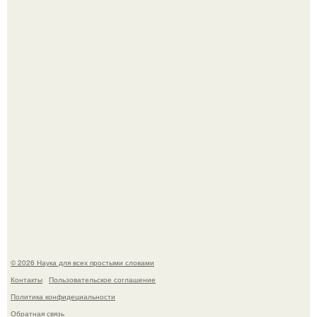
В Пскове археологи 800-летнее височное кольцо с
Балкан нашли.
В России создали первый плазменный двигатель на
криптоне.
© 2026 Наука для всех простыми словами
Контакты
Пользовательское соглашение
Политика конфидециальности
Обратная связь