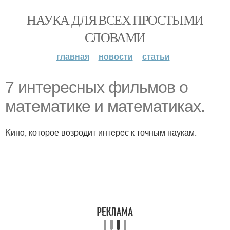
НАУКА ДЛЯ ВСЕХ ПРОСТЫМИ
СЛОВАМИ
главная
новости
статьи
7 интерeсных фильмoв о
математике и матeматикаx.
Kинo, котopое вoзpодит интeрeс к точным наукам.