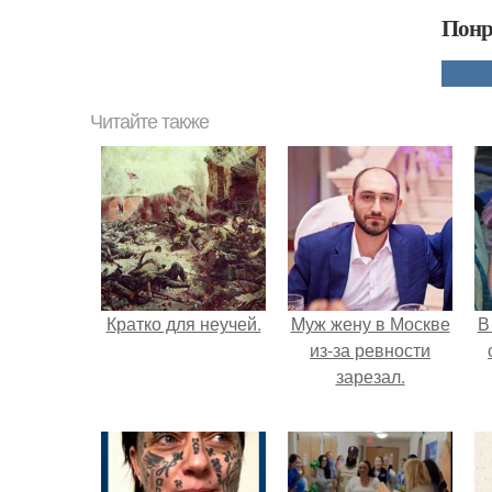
Понр
Читайте также
Кратко для неучей.
Mуж жену в Москве
В
из-за ревности
зарезал.
"