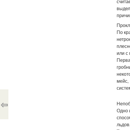
счита
выдел
причи
Прокл
По кр
нетро
плесн
или с
Перва
гробн
некот
мейс,
систе
⇦
Непоб
Одно 
спосо
льдов