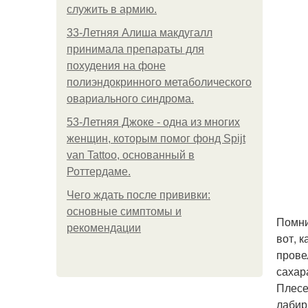
служить в армию.
33-Летняя Алиша макдугалл
принимала препараты для
похудения на фоне
полиэндокринного метаболического
овариального синдрома.
53-Летняя Джоке - одна из многих
женщин, которым помог фонд Spijt
van Tattoo, основанный в
Роттердаме.
Чего ждать после прививки:
основные симптомы и
Помни
рекомендации
вот, 
прове
сахар
Плесе
лабир