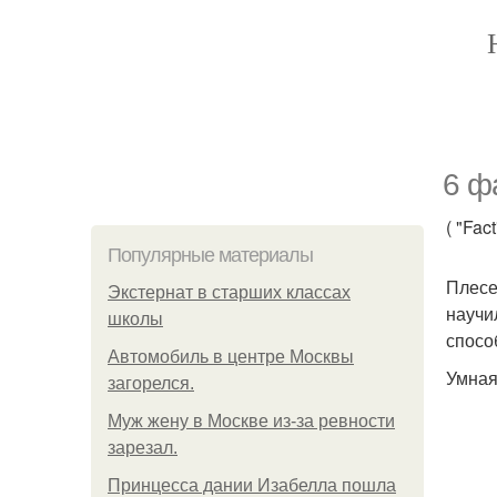
6 ф
( "Fact
Популярные материалы
Плесе
Экстернат в старших классах
научи
школы
спосо
Автомобиль в центре Москвы
Умная
загорелся.
Mуж жену в Москве из-за ревности
зарезал.
Принцесса дании Изабелла пошла