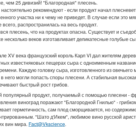
е, чем 25 дивизий! "Благородная" плесень.
 настоятельно рекомендуют - если продукт начал плесневет
енного участка ни к чему не приведет. В случае если это мя
е всего, распространилась на весь продукт.
 вся плесень, что на продуктах опасна. Существует и съед
же несколько веков изготавливает деликатесные голубые с
але XV века французский король Карл VI дал жителям дере
тных известняковых пещерах сыра с одноименным название
времени. Каждую головку сыра, изготовленного из овечьего
 в него могли попасть споры плесени. А стабильная высока
ечивают быстрый рост грибов.
й популярный продукт, получаемый с помощью плесени - фр
овления виноград поражают "Благородной Гнилью" - грибком
ивает герметичность, сам плод сморщивается, но содержим
нтрированным. "Шато д'Икем", любимое вино русской аристо
их вин мира.
Fact@Vkscience
.