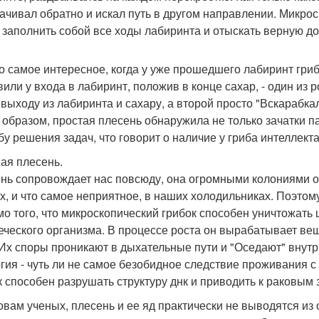
ачивал обратно и искал путь в другом направлении. Микрос
 заполнить собой все ходы лабиринта и отыскать верную дор
то самое интересное, когда у уже прошедшего лабиринт гри
вили у входа в лабиринт, положив в конце сахар, - один из
к выходу из лабиринта и сахару, а второй просто "Вскарабка
 образом, простая плесень обнаружила не только зачатки п
бу решения задач, что говорит о наличие у гриба интеллекта
ая плесень.
нь сопровождает нас повсюду, она огромными колониями о
х, и что самое неприятное, в наших холодильниках. Поэтому
о того, что микроскопический грибок способен уничтожать 
еческого организма. В процессе роста он вырабатывает вещ
 Их споры проникают в дыхательные пути и "Оседают" внутр
гия - чуть ли не самое безобидное следствие проживания с
к способен разрушать структуру днк и приводить к раковым
овам ученых, плесень и ее яд практически не выводятся из 