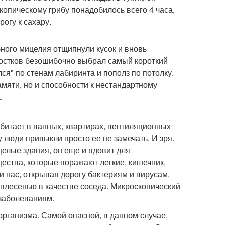
копическому грибу понадобилось всего 4 часа,
огу к сахару.
бного мицелия отщипнули кусок и вновь
 ростков безошибочно выбрал самый короткий
лся" по стенам лабиринта и пополз по потолку.
амяти, но и способности к нестандартному
.
битает в ванных, квартирах, вентиляционных
 люди привыкли просто ее не замечать. И зря.
целые здания, он еще и ядовит для
ества, которые поражают легкие, кишечник,
и нас, открывая дорогу бактериям и вирусам.
 плесенью в качестве соседа. Микроскопический
 заболеваниям.
организма. Самой опасной, в данном случае,