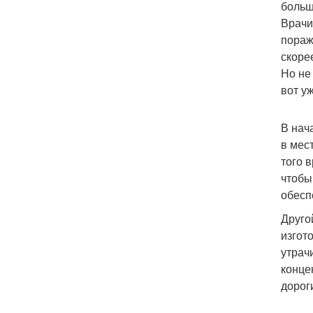
больш
Врачи
пораж
скоре
Но не
вот у
В нач
в мес
того 
чтобы
обесп
Друго
изгот
утрач
конце
дорог