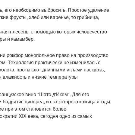
ь, его необходимо выбросить. Простое удаление
гкие фрукты, хлеб или варенье, то грибница,
обная плесень, с помощью которых человечество
ыры и камамбер.
вни рокфор монопольное право на производство
м. Технология практически не изменилась с
 молока, протыкают длинными иглами насквозь,
я влажность и низкие температуры
анцузское вино "Шато д'Икем". Для его
 бодритис цинереа, из-за которого кожица ягоды
ое при этом становится более
кратии XIX века, сегодня одно из самых