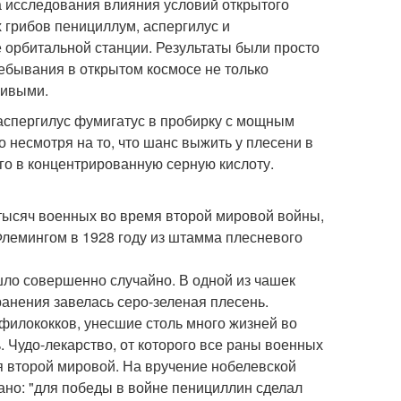
а исследования влияния условий открытого
 грибов пенициллум, аспергилус и
 орбитальной станции. Результаты были просто
бывания в открытом космосе не только
чивыми.
 аспергилус фумигатус в пробирку с мощным
 несмотря на то, что шанс выжить у плесени в
го в концентрированную серную кислоту.
тысяч военных во время второй мировой войны,
лемингом в 1928 году из штамма плесневого
шло совершенно случайно. В одной из чашек
ранения завелась серо-зеленая плесень.
филококков, унесшие столь много жизней во
. Чудо-лекарство, от которого все раны военных
я второй мировой. На вручение нобелевской
ано: "для победы в войне пенициллин сделал