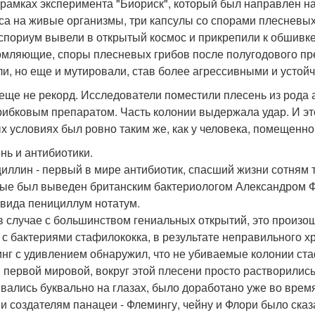
в рамках эксперимента "Биориск", который был направлен н
са на живые организмы, три капсулы со спорами плесневых
спориум вывели в открытый космос и прикрепили к обшивке
мляющие, споры плесневых грибов после полугодового пре
и, но еще и мутировали, став более агрессивными и устой
 еще не рекорд. Исследователи поместили плесень из рода
рибковым препаратом. Часть колонии выдержала удар. И это
х условиях был ровно таким же, как у человека, помещенно
нь и антибиотики.
иллин - первый в мире антибиотик, спасший жизни сотням 
ые был выведен британским бактериологом Александром Ф
 вида пенициллум нотатум.
 в случае с большинством гениальных открытий, это произо
 с бактериями стафилококка, в результате неправильного х
нг с удивлением обнаружил, что не убиваемые колонии ста
 первой мировой, вокруг этой плесени просто растворились
ивались буквально на глазах, было доработано уже во врем
и создателям панацеи - Флемингу, чейну и Флори было сказ