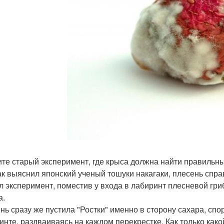
те старый эксперимент, где крыса должна найти правильный
как выяснил японский ученый тошуки накагаки, плесень спра
л эксперимент, поместив у входа в лабиринт плесневой гриб
а.
нь сразу же пустила "Ростки" именно в сторону сахара, спо
инте, раздваиваясь на каждом перекрестке. Как только какой