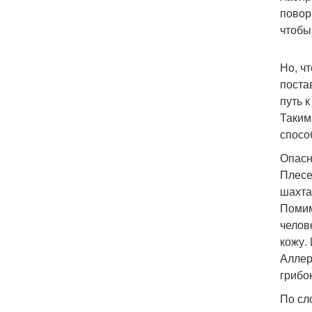
повор
чтобы
Но, ч
поста
путь 
Таким
спосо
Опасн
Плесе
шахта
Помим
челов
кожу.
Аллер
грибо
По сл