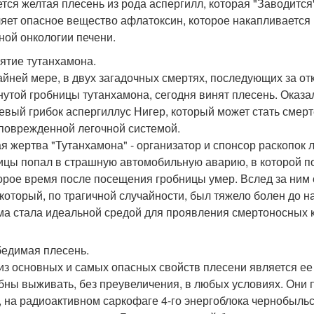
ется желтая плесень из рода аспергилл, которая "Заводится
яет опасное вещество афлатоксин, которое накапливается в
ной онкологии печени.
ятие тутанхамона.
айней мере, в двух загадочных смертях, последующих за о
нутой гробницы тутанхамона, сегодня винят плесень. Оказал
евый грибок аспергиллус Нигер, который может стать сме
 поврежденной легочной системой.
я жертва "Тутанхамона" - организатор и спонсор раскопок
ицы попал в страшную автомобильную аварию, в которой по
орое время после посещения гробницы умер. Вслед за ним с
 который, по трагичной случайности, был тяжело болен до 
ма стала идеальной средой для проявления смертоносных к
едимая плесень.
из основных и самых опасных свойств плесени является ее
бны выживать, без преувеличения, в любых условиях. Они 
, на радиоактивном саркофаге 4-го энергоблока чернобыльс