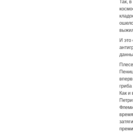
Так, 
космо
кладо
ошело
выжил
И это
антиг
данны
Плесе
Пениц
вперв
гриба
Как и
Петри
Флеми
время
затяг
преми