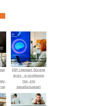
вки
ИИ сделает богаче
всех - и особенно
му,
тех, кто
гое
зарабатывает
меньше всего.
сь
за.