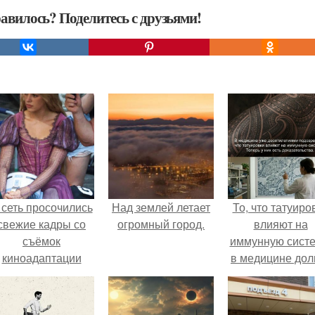
авилось? Поделитесь с друзьями!
 сеть просочились
Над землей летает
То, что татуиро
свежие кадры со
огромный город.
влияют на
съёмок
иммунную систе
киноадаптации
в медицине дол
Рапунцель", и всё
время
внимание
рассматривало
моментально
лишь как гипоте