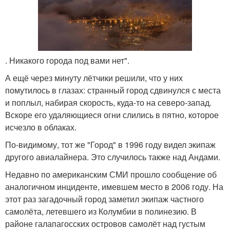
. Никакого города под вами нет".
А ещё через минуту лётчики решили, что у них
помутилось в глазах: странный город сдвинулся с места
и поплыл, набирая скорость, куда-то на северо-запад.
Вскоре его удаляющиеся огни слились в пятно, которое
исчезло в облаках.
По-видимому, тот же "Город" в 1996 году видел экипаж
другого авиалайнера. Это случилось также над Андами.
Недавно по американским СМИ прошло сообщение об
аналогичном инциденте, имевшем место в 2006 году. На
этот раз загадочный город заметил экипаж частного
самолёта, летевшего из Колумбии в полинезию. В
районе галапагосских островов самолёт над густым