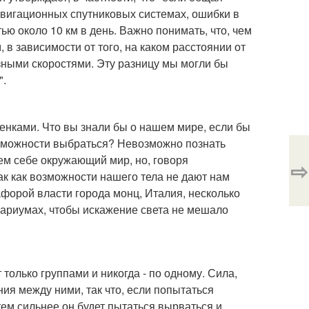
авигационных спутниковых системах, ошибки в
ю около 10 км в день. Важно понимать, что, чем
 в зависимости от того, на каком расстоянии от
азными скоростями. Эту разницу мы могли бы
".
енками. Что вы знали бы о нашем мире, если бы
возможности выбраться? Невозможно познать
ем себе окружающий мир, но, говоря
⇨
ак как возможности нашего тела не дают нам
тафорой власти города монц, Италия, несколько
вариумах, чтобы искажение света не мешало
только группами и никогда - по одному. Сила,
ия между ними, так что, если попытаться
 тем сильнее он будет пытаться вырваться и