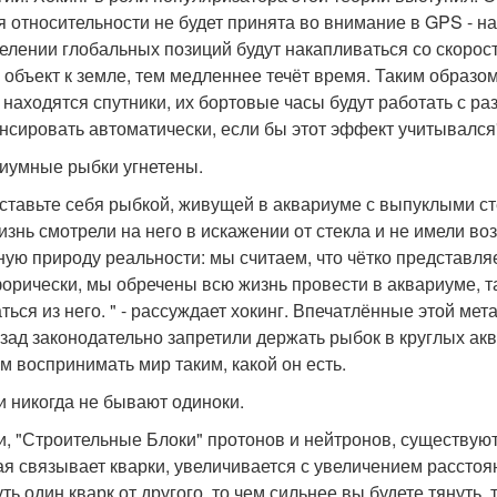
я относительности не будет принята во внимание в GPS - н
елении глобальных позиций будут накапливаться со скорость
 объект к земле, тем медленнее течёт время. Таким образом,
 находятся спутники, их бортовые часы будут работать с р
нсировать автоматически, если бы этот эффект учитывался
иумные рыбки угнетены.
ставьте себя рыбкой, живущей в аквариуме с выпуклыми ст
изнь смотрели на него в искажении от стекла и не имели 
ную природу реальности: мы считаем, что чётко представля
орически, мы обречены всю жизнь провести в аквариуме, т
ться из него. " - рассуждает хокинг. Впечатлённые этой ме
азад законодательно запретили держать рыбок в круглых ак
м воспринимать мир таким, какой он есть.
и никогда не бывают одиноки.
и, "Строительные Блоки" протонов и нейтронов, существуют 
ая связывает кварки, увеличивается с увеличением расстоян
уть один кварк от другого, то чем сильнее вы будете тянуть,