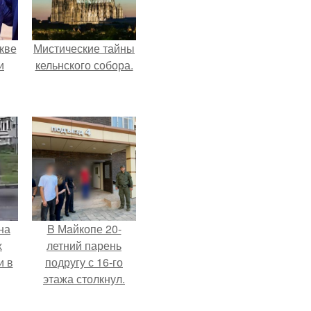
кве
Мистические тайны
и
кельнского собора.
на
B Мaйкопе 20-
х
летний парень
и в
подругу с 16-го
этажа столкнул.
.