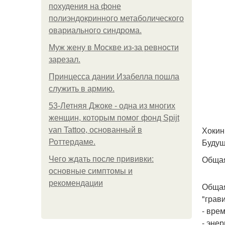
похудения на фоне
полиэндокринного метаболического
овариального синдрома.
Mуж жену в Москве из-за ревности
зарезал.
Принцесса дании Изабелла пошла
служить в армию.
53-Летняя Джоке - одна из многих
женщин, которым помог фонд Spijt
Хокин
van Tattoo, основанный в
Будущ
Роттердаме.
Общая
Чего ждать после прививки:
основные симптомы и
рекомендации
Общая
"грав
- вре
- эне