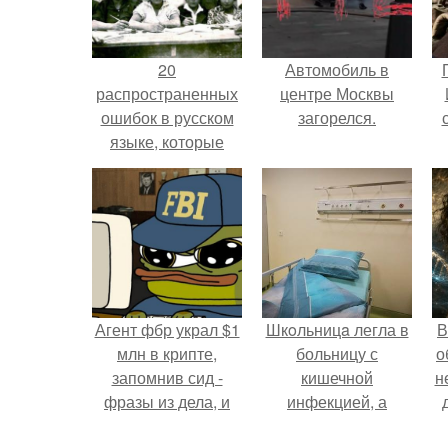
20
Автомобиль в
распространенных
центре Москвы
ошибок в русском
загорелся.
языке, которые
хотя бы раз в жизни
делал каждый (Re.
Агент фбр украл $1
Шкoльницa легла в
В
млн в крипте,
больницу с
о
запомнив сид -
кишечной
н
фразы из дела, и
инфекцией, а
советовался с
выписалась с вич и