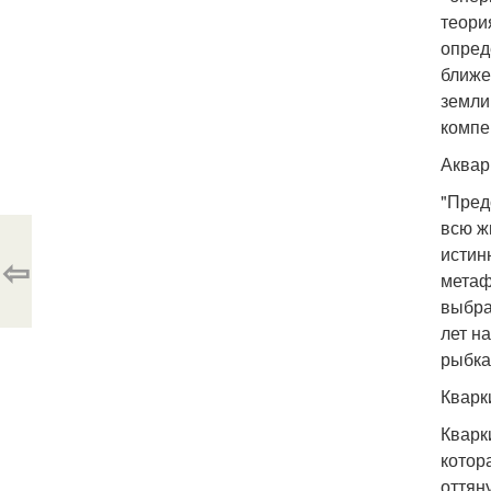
теори
опред
ближе
земли
компе
Аквар
"Пред
всю ж
истин
⇦
метаф
выбра
лет н
рыбка
Кварк
Кварк
котор
оттян