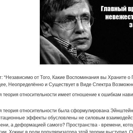
г: "Независимо от Того, Какие Воспоминания вы Храните о
ее, Неопределённо и Существует в Виде Спектра Возможно
 теория относительности имеет отношение к ошибкам нави
 теория относительности была сформулирована Эйнштейном 
итационные эффекты обусловлены не силовым взаимодейст
мени, а деформацией самого? Пространства - времени, кото
ргии. Хокинг в роли популяризатора этой теории выступил. О