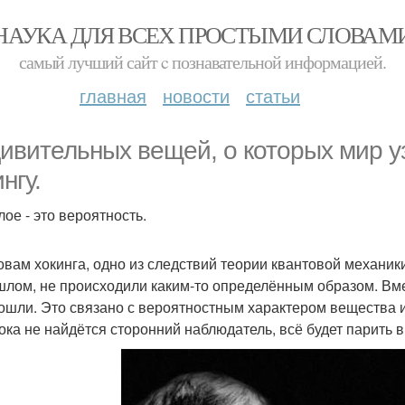
НАУКА ДЛЯ ВСЕХ ПРОСТЫМИ СЛОВАМ
самый лучший сайт c познавательной информацией.
главная
новости
статьи
дивительных вещей, о которых мир у
нгу.
ое - это вероятность.
овам хокинга, одно из следствий теории квантовой механик
шлом, не происходили каким-то определённым образом. Вм
ошли. Это связано с вероятностным характером вещества и 
пока не найдётся сторонний наблюдатель, всё будет парить 