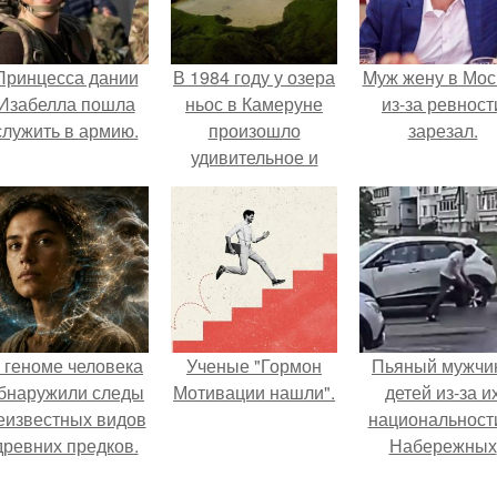
Принцесса дании
В 1984 году у озера
Mуж жену в Мос
Изабелла пошла
ньос в Камеруне
из-за ревност
служить в армию.
произошло
зарезал.
удивительное и
жуткое событие.
 геноме человека
Ученые "Гормон
Пьяный мужчи
бнаружили следы
Мотивации нашли".
детей из-за и
еизвестных видов
национальност
древних предков.
Набережных
челнах избил