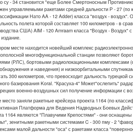
о су - 34 становится "еще Более Смертоносным Противником
жен управляемыми ракетами средней дальности Р - 27 (по 
лассификации Нато AA - 12 Adder) класса "воздух - воздух"
альность полета которой составляет 100 километров - в ср
зводства США) AIM - 120 Amraam класса "Воздух - Воздух" с
 издание.
ором месте находится новейший комплекс радиоэлектронной
ополосной многофункциональной станции позволяют боро
иями (РЛС), бортовыми радиолокационными комплексами (
обнаружения и наведения) и низкоорбитальными спутниками
гать 300 километров, что превосходит дальность турецкой
ного базирования Koral. "Красуха-4" Может"ослепить" рад
урецких военно-воздушных сил получение информации с воз
е место заняли ракетные крейсера проекта 1164 (по классиф
тивная Платформа для Ведения Надводных Боевых Дейст
та 1164 являются "Плавучими Крепостями" - они оснащены
льт", зенитными ракетными системами C - 300 пму - 2 "фав
ексами малой дальности "оса" с ракетами класса "поверхно