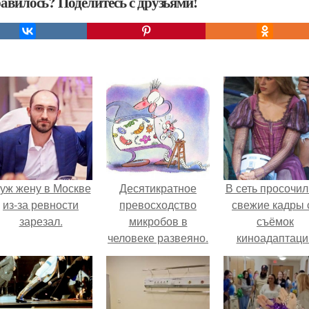
авилось? Поделитесь с друзьями!
уж жену в Москве
Десятикратное
В сеть просочил
из-за ревности
превосходство
свежие кадры 
зарезал.
микробов в
съёмок
человеке развеяно.
киноадаптаци
"Рапунцель", и 
внимание
моментальн
оказалось