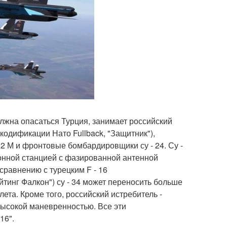
лжна опасаться Турция, занимает российский
кодификации Нато Fullback, "Защитник"),
2 М и фронтовые бомбардировщики су - 24. Су -
онной станцией с фазированной антенной
сравнению с турецким F - 16
йтинг Фалкон") су - 34 может переносить больше
ета. Кроме того, российский истребитель -
ысокой маневренностью. Все эти
16".