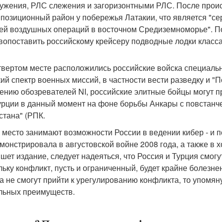
ужения, РЛС слежения и загоризонтными РЛС. После происш
 позиционный район у побережья Латакии, что является "с
ей воздушных операций в восточном Средиземноморье". По
вопоставить российскому крейсеру подводные лодки класса 
твертом месте расположились российские войска специальн
ий спектр военных миссий, в частности вести разведку и "П
ению обозревателей NI, российские элитные бойцы могут 
урции в данный момент на фоне борьбы Анкары с повстанч
стана" (РПК.
 место занимают возможности России в ведении кибер - и пс
монстрировала в августовской войне 2008 года, а также в х
ишет издание, следует надеяться, что Россия и Турция смог
льку конфликт, пусть и ограниченный, будет крайне болезн
а не смогут прийти к урегулированию конфликта, то упомя
льных преимуществ.