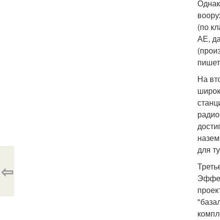
Однак
воору
(по к
АЕ, д
(прои
пишет
На вт
широк
станц
радио
дости
назем
для т
⇦
Треть
Эффек
проек
"база
компл