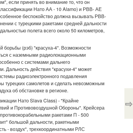
", если принять во внимание то, что он
классификации Нато АА - 10 Alamo) и РВВ- АЕ
. Особенное беспокойство должна вызывать РВВ-
авнении с турецкими ракетами средней дальности
 дальностью полета всего около 50 километров,
 борьбы (рэб) "красуха-4". Возможности
ться с наземными радиолокационными
особенно с системами дальнего
. Дальность действия "красухи-4" может
 системы радиоэлектронного подавления
ары турецких самолетов и сделать невозможным
духа об обстановке в регионе.
икации Нато Slava Class) - "Крайне
⇨
вий и Противовоздушной Обороны". Крейсера
 противокорабельными ракетами П - 500
орит" большой дальности, ракетными
сть - воздух", трехкоординатными РЛС