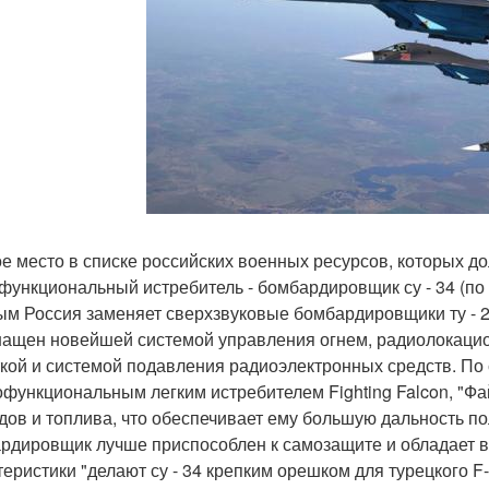
е место в списке российских военных ресурсов, которых до
функциональный истребитель - бомбардировщик су - 34 (по 
ым Россия заменяет сверхзвуковые бомбардировщики ту - 2
нащен новейшей системой управления огнем, радиолокаци
кой и системой подавления радиоэлектронных средств. По 
офункциональным легким истребителем Fighting Falcon, "Фа
дов и топлива, что обеспечивает ему большую дальность пол
рдировщик лучше приспособлен к самозащите и обладает в
теристики "делают су - 34 крепким орешком для турецкого F-