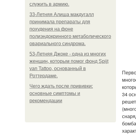
служить в армию.
33-Летняя Алиша макдугалл
принимала препараты для
похудения на фоне
полиэндокринного метаболического
овариального синдрома.
53-Летняя Джоке - одна из многих
женщин, которым помог фонд Spijt
van Tattoo, основанный в
Перво
Роттердаме.
много
Чего ждать после прививки:
котор
основные симптомы и
34 ос
рекомендации
решет
(мног
снаря
бомба
харак