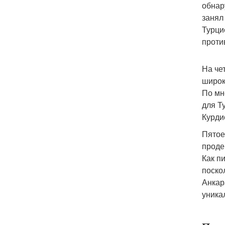
обнар
занял
Турци
проти
На че
широк
По мн
для Т
Курди
Пятое
проде
Как п
поско
Анкар
уника