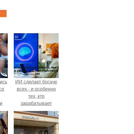
ись
ИИ сделает богаче
со
всех - и особенно
тех, кто
и
зарабатывает
всё
меньше всего.
о