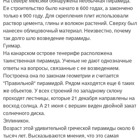
На севере Мексики обнаружена необычная пирамида.
Ее строительство было начато в 600 годах, а закончено
только к 900 году. Для скрепления плит использовали
раствор цемента, глины и волокон растений. Сверху был
нанесен облицовочный материал. Неизвестно, почему
так долго шло возведение пирамиды.
Гуимар.
На канарском острове тенерифе расположена
таинственная пирамида. Ученые не дают однозначные
ответы на вопросы, связанные с ее возведением.
Построена она по законам геометрии и считается
"Правильной" пирамидой. Рядом находятся еще 6 таких
же объектов. У всех строений по западному склону
проходят лестницы, которые 21 декабря направлены на
восход солнца. А 21 июня с вершин виден двойной закат
солнечного диска.
Эллиникон.
Возраст этой удивительной греческой пирамиды около 6
тысяч лет. Высказываются мнения, что это самая