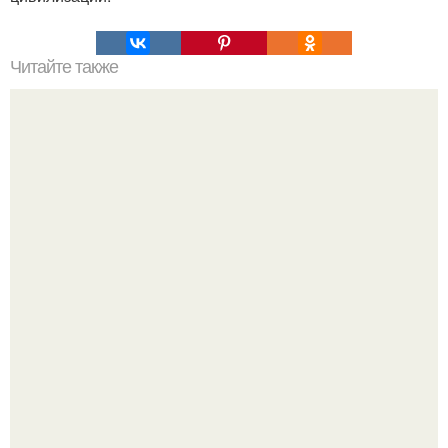
Читайте также
Гештальт. Что такое гештальт.
Высокая, стройная, с фарфоровой кожей и тонкими