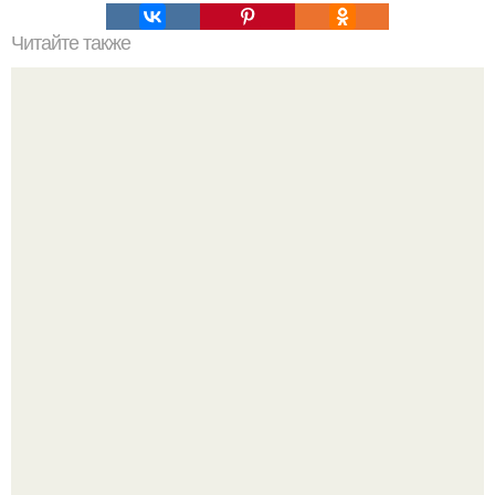
Читайте также
Марсианин: наука против фантастики.
Высокая, стройная, с фарфоровой кожей и тонкими
аристократичными чертами, эль выглядит так, будто