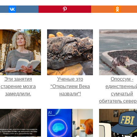
Эти занятия
Ученые это
Опоссум -
старение мозга
"Открытием Века
единственны
замедлили.
назвали"!
сумчатый
обитатель севе
америки.