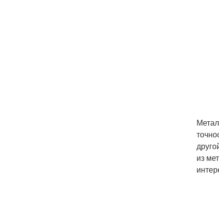
Метал
точно
друго
из ме
интер