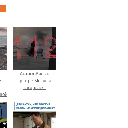
Автомобиль в
й
центре Москвы
загорелся.
рной