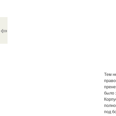
⇦
Тем н
право
прене
было 
Корпу
полно
под б