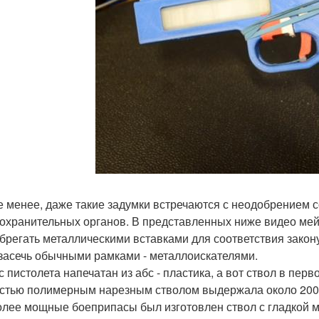
е менее, даже такие задумки встречаются с неодобрением с
охранительных органов. В представленных ниже видео мейк
брегать металлическими вставками для соответствия закону
засечь обычными рамками - металлоискателями.
с пистолета напечатан из абс - пластика, а вот ствол в пер
стью полимерным нарезным стволом выдержала около 200 
олее мощные боеприпасы был изготовлен ствол с гладкой ме