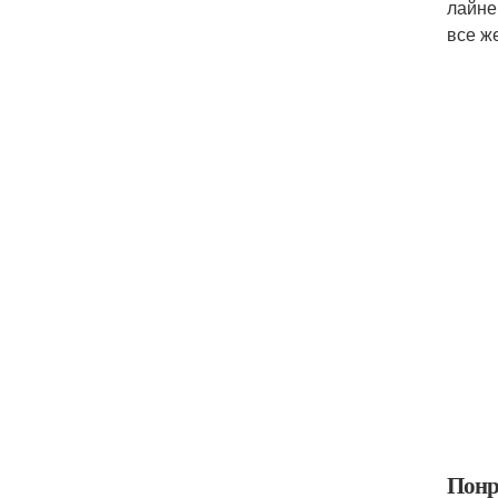
лайне
все ж
Понр