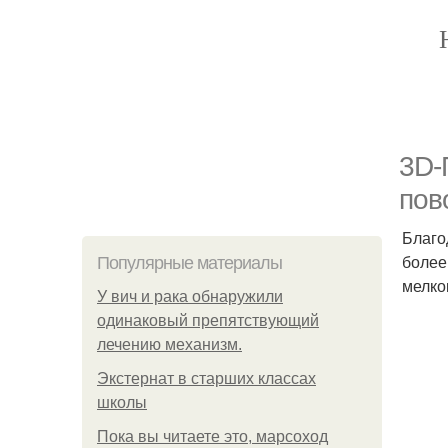
3D-
пов
Благо
более
Популярные материалы
мелко
У вич и рака обнаружили
одинаковый препятствующий
лечению механизм.
Экстернат в старших классах
школы
Пока вы читаете это, марсоход