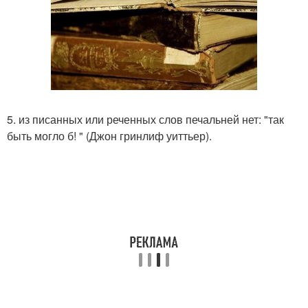
5. из писанных или реченных слов печальней нет: "так
быть могло б! " (Джон гринлиф уиттьер).