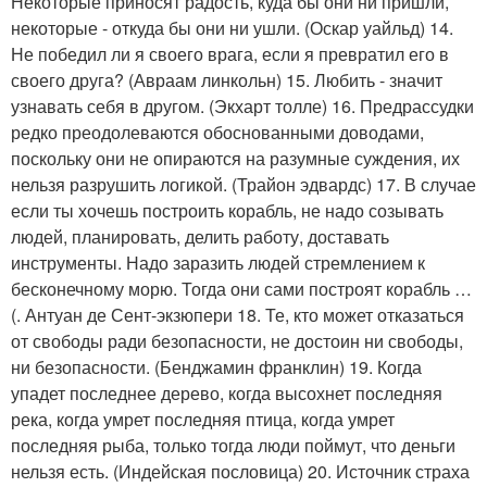
Некоторые приносят радость, куда бы они ни пришли,
некоторые - откуда бы они ни ушли. (Оскар уайльд) 14.
Не победил ли я своего врага, если я превратил его в
своего друга? (Авраам линкольн) 15. Любить - значит
узнавать себя в другом. (Экхарт толле) 16. Предрассудки
редко преодолеваются обоснованными доводами,
поскольку они не опираются на разумные суждения, их
нельзя разрушить логикой. (Трайон эдвардс) 17. В случае
если ты хочешь построить корабль, не надо созывать
людей, планировать, делить работу, доставать
инструменты. Надо заразить людей стремлением к
бесконечному морю. Тогда они сами построят корабль …
(. Антуан де Сент-экзюпери 18. Те, кто может отказаться
от свободы ради безопасности, не достоин ни свободы,
ни безопасности. (Бенджамин франклин) 19. Когда
упадет последнее дерево, когда высохнет последняя
река, когда умрет последняя птица, когда умрет
последняя рыба, только тогда люди поймут, что деньги
нельзя есть. (Индейская пословица) 20. Источник страха