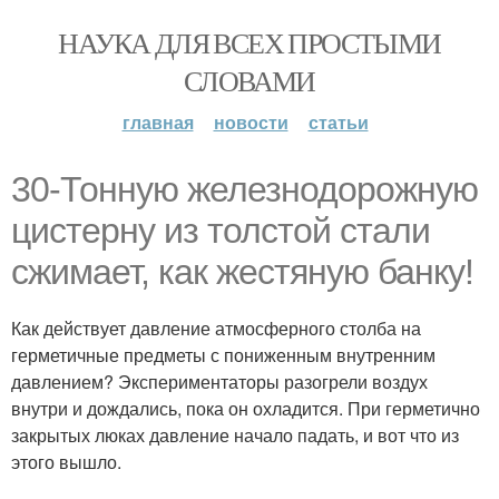
НАУКА ДЛЯ ВСЕХ ПРОСТЫМИ
СЛОВАМИ
главная
новости
статьи
30-Тонную железнодорожную
цистерну из толстой стали
сжимает, как жестяную банку!
Как действует давление атмосферного столба на
герметичные предметы с пониженным внутренним
давлением? Экспериментаторы разогрели воздух
внутри и дождались, пока он охладится. При герметично
закрытых люках давление начало падать, и вот что из
этого вышло.