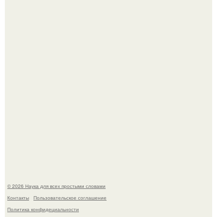
33-Летняя Алиша макдугалл принимала препараты для
похудения на фоне полиэндокринного метаболического
овариального синдрома.
Астрофизики наконец размер крупнейшей из известных
галактик измерили.
© 2026 Наука для всех простыми словами
Контакты
Пользовательское соглашение
Политика конфидециальности