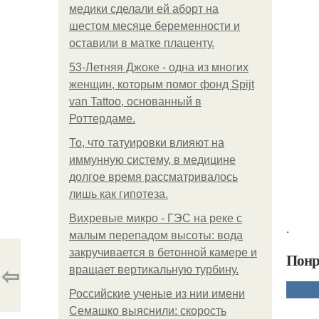
медики сделали ей аборт на
шестом месяце беременности и
оставили в матке плаценту.
53-Летняя Джоке - одна из многих
женщин, которым помог фонд Spijt
van Tattoo, основанный в
Роттердаме.
То, что татуировки влияют на
иммунную систему, в медицине
долгое время рассматривалось
лишь как гипотеза.
Вихревые микро - ГЭС на реке с
.
малым перепадом высоты: вода
закручивается в бетонной камере и
Понр
⇦
вращает вертикальную турбину.
Российские ученые из нии имени
Семашко выяснили: скорость