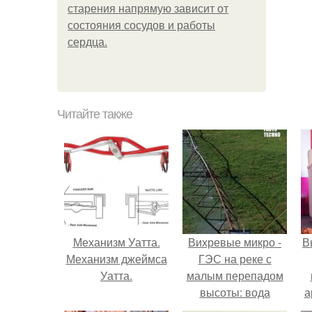
старения напрямую зависит от
состояния сосудов и работы
сердца.
Читайте также
Механизм Уатта.
Вихревые микро -
В
Механизм джеймса
ГЭС на реке с
Уатта.
малым перепадом
высоты: вода
а
закручивается в