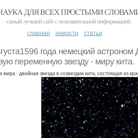
НАУКА ДЛЯ ВСЕХ ПРОСТЫМИ СЛОВАМ
самый лучший сайт c познавательной информацией.
главная
новости
статьи
вгуста1596 года немецкий астроном
вую переменную звезду - миру кита.
а мира - двойная звезда в созвездии кита, состоящая из кра