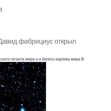
И
 Давид фабрициус открыл
сного гиганта мира а и белого карлика мира B