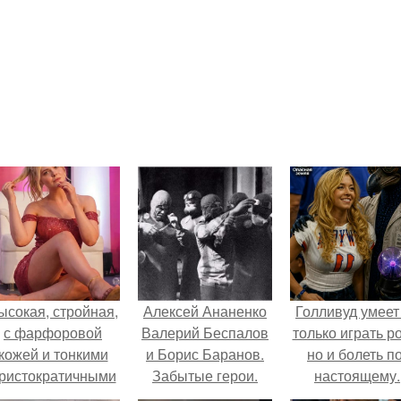
ысокая, стройная,
Алексей Ананенко
Голливуд умеет
с фарфоровой
Валерий Беспалов
только играть р
кожей и тонкими
и Борис Баранов.
но и болеть по
ристократичными
Забытые герои.
настоящему.
чертами, эль
Чернобыльские