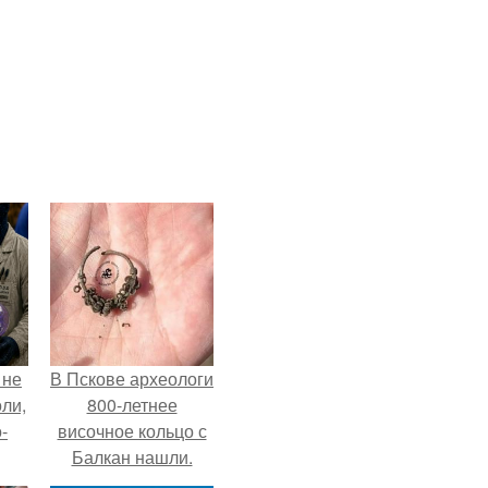
 не
В Пскове археологи
оли,
800-летнее
-
височное кольцо с
Балкан нашли.