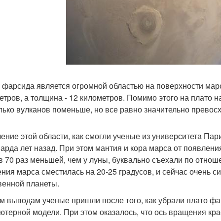
 фарсида является огромной областью на поверхности марс
етров, а толщина - 12 километров. Помимо этого на плато 
лько вулканов поменьше, но все равно значительно превос
ение этой области, как смогли ученые из университета Пари
арда лет назад. При этом мантия и кора марса от появлени
в 70 раз меньшей, чем у луны, буквально съехали по отнош
ния марса сместилась на 20-25 градусов, и сейчас очень си
венной планеты.
им выводам ученые пришли после того, как убрали плато фа
ютерной модели. При этом оказалось, что ось вращения кр