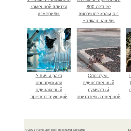
каменной плитки
800-летнее
измерили.
височное кольцо с
Балкан нашли.
У вич и рака
Опоссум -
обнаружили
единственный
одинаковый
сумчатый
препятствующий
обитатель северной
лечению механизм.
америки.
© 2026 Наука для всех простыми словами
К