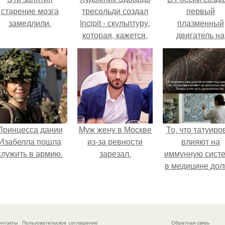
старение мозга
тресольди создал
первый
замедлили.
Incipit - скульптуру,
плазменный
которая, кажется,
двигатель на
существует на
криптоне.
границе реальности
и фантазии.
Принцесса дании
Mуж жену в Москве
То, что татуиро
Изабелла пошла
из-за ревности
влияют на
служить в армию.
зарезал.
иммунную систе
в медицине дол
время
рассматривало
лишь как гипоте
онтакты
Пользовательское соглашение
Обратная связь