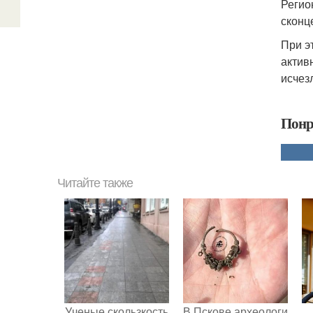
Регио
сконц
При э
актив
исчез
Понр
Читайте также
Ученые скользкость
В Пскове археологи