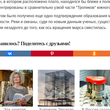
н, в котором расположено плато, находился бы ближе к пол
ентрированы в сравнительно узкой части "Тропиков" южног
том было получено еще одно подтверждение образования м
ности. Реки и океаны, судя по новым данным ученых, суще
ли незадолго до того, как ось вращения марса сместилась.
авилось? Поделитесь с друзьями!
Эти занятия
Художник Эдоардо
В России созд