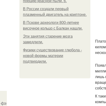
порцию красной пыли. 6.
В России создали первый
плазменный двигатель на криптоне.
В Пскове археологи 800-летнее
височное кольцо с Балкан нашли.
Эти занятия старение мозга
Плато
замедлили.
килом
Физики существование глюбола -
неско
новой формы материи
подтвердили.
Появл
милли
лишь 
враще
собст
К так
⇦
компь