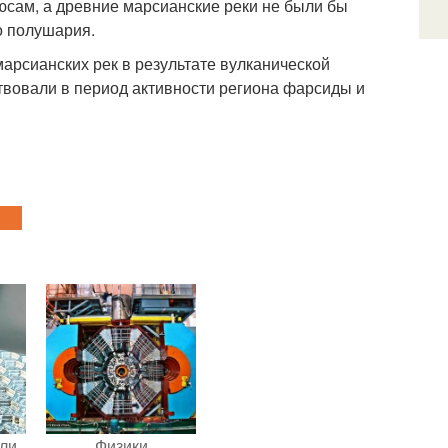
юсам, а древние марсианские реки не были бы
о полушария.
арсианских рек в результате вулканической
ствовали в период активности региона фарсиды и
али
Физики