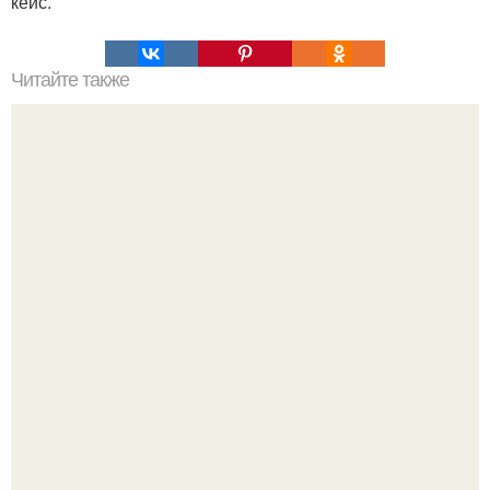
кейс.
Читайте также
Кикуми Тоторо. Жертва маньяка кикуми тоторо или
номер 72.