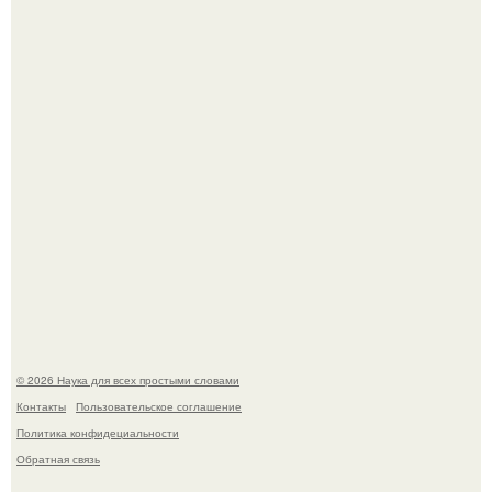
53-Летняя Джоке - одна из многих женщин, которым
помог фонд Spijt van Tattoo, основанный в Роттердаме.
Агент фбр украл $1 млн в крипте, запомнив сид - фразы
из дела, и советовался с Chatgpt, как их потратить.
© 2026 Наука для всех простыми словами
Контакты
Пользовательское соглашение
Политика конфидециальности
Обратная связь