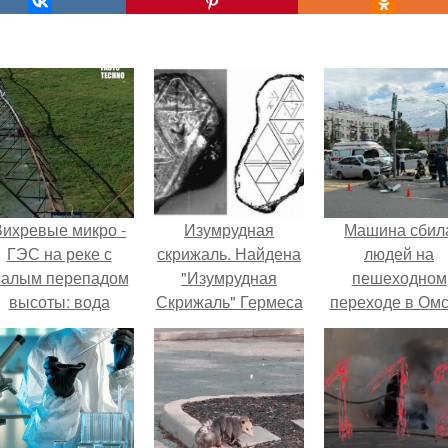
Вихревые микро -
Изумрудная
Машина сбил
ГЭС на реке с
скрижаль. Найдена
людей на
алым перепадом
"Изумрудная
пешеходном
высоты: вода
Скрижаль" Гермеса
переходе в Омс
закручивается в
Трисмегиста
пострадали 
етонной камере и
человек.
вращает
вертикальную
турбину.