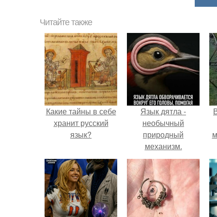
Читайте также
Какие тайны в себе
Язык дятла -
хранит русский
необычный
язык?
природный
м
механизм.
б