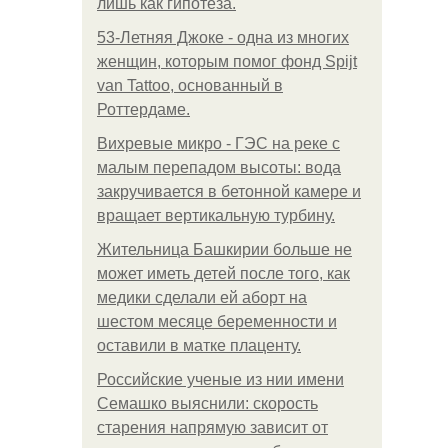
лишь как гипотеза.
53-Летняя Джоке - одна из многих
женщин, которым помог фонд Spijt
van Tattoo, основанный в
Роттердаме.
Вихревые микро - ГЭС на реке с
малым перепадом высоты: вода
закручивается в бетонной камере и
вращает вертикальную турбину.
Жительница Башкирии больше не
может иметь детей после того, как
медики сделали ей аборт на
шестом месяце беременности и
оставили в матке плаценту.
Российские ученые из нии имени
Семашко выяснили: скорость
старения напрямую зависит от