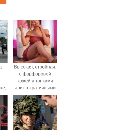
а
Высокая, стройная,
с фарфоровой
кожей и тонкими
ке,
аристократичными
8
чертами, эль
выглядит так, будто
сошла с полотна
художника.