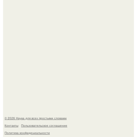
Высокая, стройная, с фарфоровой кожей и тонкими
аристократичными чертами, эль выглядит так, будто
сошла с полотна художника.
В участника сво ударила молния, когда он был на
лошади.
© 2026 Наука для всех простыми словами
Контакты
Пользовательское соглашение
Политика конфидециальности