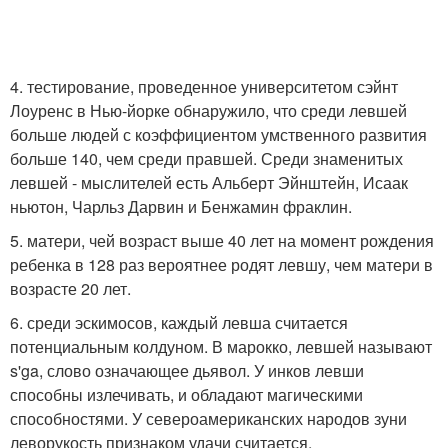
4. тестирование, проведенное университетом сэйнт
Лоуренс в Нью-йорке обнаружило, что среди левшей
больше людей с коэффициентом умственного развития
больше 140, чем среди правшей. Среди знаменитых
левшей - мыслителей есть Альберт Эйнштейн, Исаак
ньютон, Чарльз Дарвин и Бенжамин фраклин.
5. матери, чей возраст выше 40 лет на момент рождения
ребенка в 128 раз вероятнее родят левшу, чем матери в
возрасте 20 лет.
6. среди эскимосов, каждый левша считается
потенциальным колдуном. В марокко, левшей называют
s'ga, слово означающее дьявол. У инков левши
способны излечивать, и обладают магическими
способностями. У североамериканских народов зуни
леворукость признаком удачи считается.