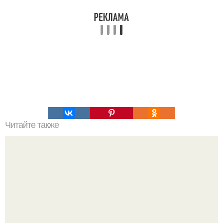
Читайте также
Мифические птицы. В мифологии разных стран большое