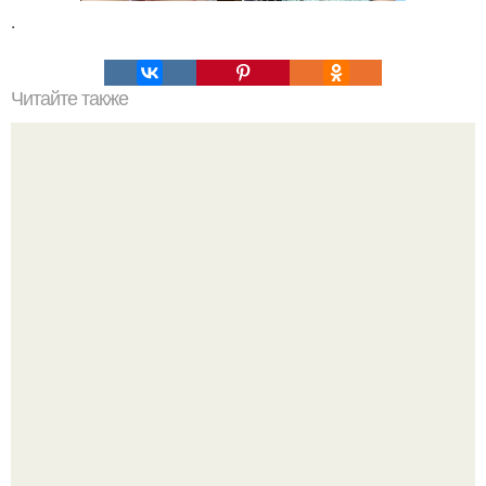
.
Читайте также
Мост Эйнштейна-Розена простыми словами. Квантовая
запутанность и червоточины могут быть тесно связаны.