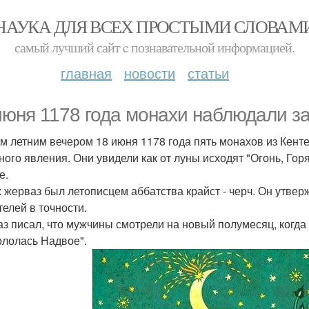
НАУКА ДЛЯ ВСЕХ ПРОСТЫМИ СЛОВАМ
самый лучший сайт c познавательной информацией.
главная
новости
статьи
июня 1178 года монахи наблюдали з
м летним вечером 18 июня 1178 года пять монахов из Кент
ного явления. Они увидели как от луны исходят "Огонь, Гор
е.
 жерваз был летописцем аббатства крайст - черч. Он утвер
телей в точности.
з писал, что мужчины смотрели на новый полумесяц, когда в
ололась Надвое".