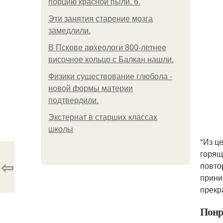
порцию красной пыли. 6.
Эти занятия старение мозга
замедлили.
В Пскове археологи 800-летнее
височное кольцо с Балкан нашли.
Физики существование глюбола -
новой формы материи
подтвердили.
Экстернат в старших классах
школы
"Из ц
горящ
⇦
повто
прини
прекр
Понр