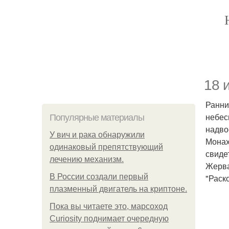
18 
Ранни
небес
Популярные материалы
надво
У вич и рака обнаружили
Монах
одинаковый препятствующий
свиде
лечению механизм.
Жерва
В России создали первый
"Раск
плазменный двигатель на криптоне.
Пока вы читаете это, марсоход
Curiosity поднимает очередную