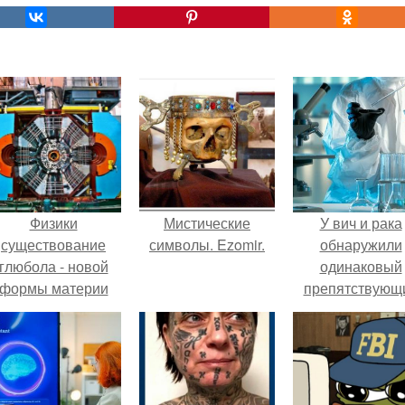
Физики
Мистические
У вич и рака
существование
символы. Ezomir.
обнаружили
глюбола - новой
одинаковый
формы материи
препятствующ
подтвердили.
лечению механи