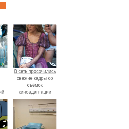
В сеть просочились
свежие кадры со
съёмок
ий
киноадаптации
зм.
"Рапунцель", и всё
внимание
моментально
оказалось
приковано к Тиган