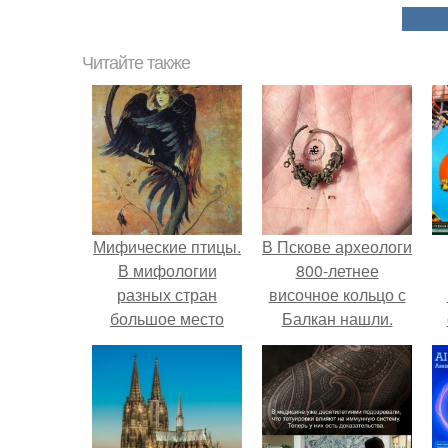
Читайте также
Мифические птицы.
В Пскове археологи
В мифологии
800-летнее
разных стран
височное кольцо с
большое место
Балкан нашли.
занимают образы
птиц.