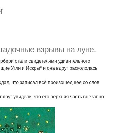
И
агадочные взрывы на луне.
ербери стали свидетелями удивительного
ящие Угли и Искры" и она вдруг раскололась
ждал, что записал всё произошедшее со слов
друг увидели, что его верхняя часть внезапно