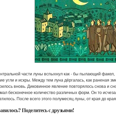
ентральной части луны вспыхнул как - бы пылающий факел, 
ие угли и искры. Между тем луна дёргалась, как раненая зм
рилось вновь. Диковинное явление повторялось снова и сн
мал бесконечное количество различных форм. Он то исчезал
атилось. После всего этого полумесяц луны, от края до края
авилось? Поделитесь с друзьями!