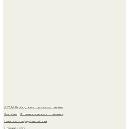
Опоссум - единственный сумчатый обитатель северной
америки.
Мистические тайны кельнского собора.
© 2026 Наука для всех простыми словами
Контакты
Пользовательское соглашение
Политика конфидециальности
Обратная связь