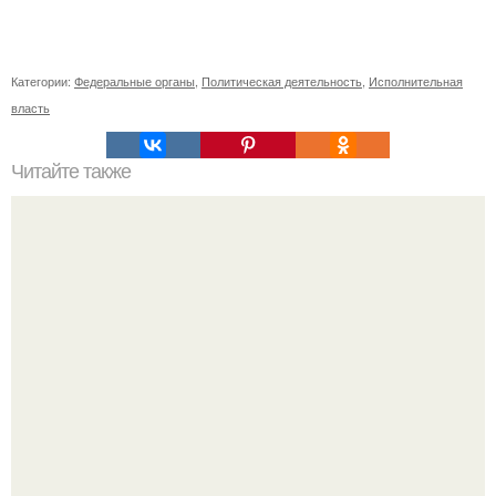
Категории:
Федеральные органы
,
Политическая деятельность
,
Исполнительная
власть
Читайте также
Японский город камикацу станет первым 100% городом
по переработке отходов в мире.