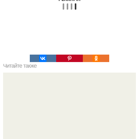
Читайте также
Это невероятное фото было сделано в чернобыле 24
апреля 1997 года.