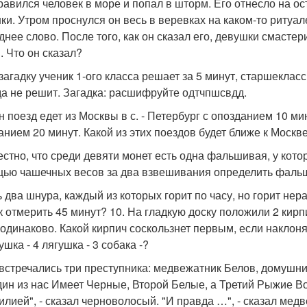
правился человек в море и попал в шторм. Его отнесло на ос
ки. Утром проснулся он весь в веревках на каком-то ритуале 
днее слово. После того, как он сказал его, девушки смастер
. Что он сказал?
 загадку ученик 1-ого класса решает за 5 минут, старшекласс
да не решит. Загадка: расшифруйте одтчпшсвдд.
н поезд едет из Москвы в с. - Петербург с опозданием 10 мину
анием 20 минут. Какой из этих поездов будет ближе к Москве
вестно, что среди девяти монет есть одна фальшивая, у кото
ью чашечных весов за два взвешивания определить фаль
ть два шнура, каждый из которых горит по часу, но горит не
к отмерить 45 минут? 10. На гладкую доску положили 2 кирп
одинаково. Какой кирпич соскользнет первым, если наклонять
кушка - 4 лягушка - 3 собака -?
овстречались три преступника: медвежатник Белов, домушни
дин из нас Имеет Черные, Второй Белые, а Третий Рыжие Во
илией", - сказал черноволосый. "И правда …", - сказал мед