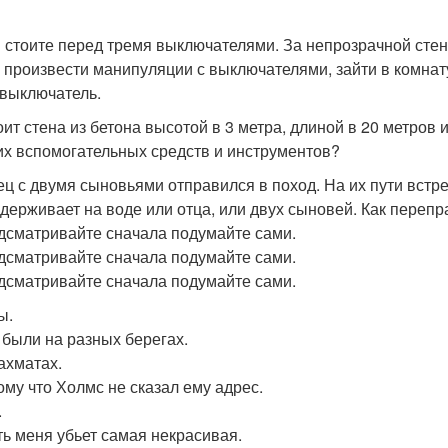
ы стоите перед тремя выключателями. За непрозрачной сте
 произвести манипуляции с выключателями, зайти в комнату
 выключатель.
тоит стена из бетона высотой в 3 метра, длиной в 20 метров 
их вспомогательных средств и инструментов?
тец с двумя сыновьями отправился в поход. На их пути встре
держивает на воде или отца, или двух сыновей. Как перепр
дсматривайте сначала подумайте сами.
дсматривайте сначала подумайте сами.
дсматривайте сначала подумайте сами.
ы.
и были на разных берегах.
шахматах.
тому что Холмс не сказал ему адрес.
.
сть меня убьет самая некрасивая.