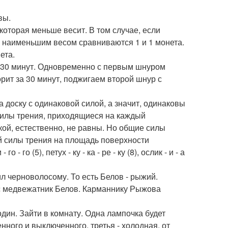
вы.
 которая меньше весит. В том случае, если
 с наименьшим весом сравниваются 1 и 1 монета.
ета.
о 30 минут. Одновременно с первым шнуром
рит за 30 минут, поджигаем второй шнур с
а доску с одинаковой силой, а значит, одинаковы
силы трения, приходящиеся на каждый
ой, естественно, не равны. Но общие силы
й силы трения на площадь поверхности
 го (5), петух - ку - ка - ре - ку (8), ослик - и - а
тил черноволосому. То есть Белов - рыжий.
ас медвежатник Белов. Карманнику Рыжова
дин. Зайти в комнату. Одна лампочка будет
нного и выключенного, третья - холодная, от