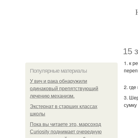
15 
1. к 
переп
Популярные материалы
У вич и рака обнаружили
2. где
одинаковый препятствующий
лечению механизм.
3. Ше
сумку
Экстернат в старших классах
школы
Пока вы читаете это, марсоход
Curiosity поднимает очередную