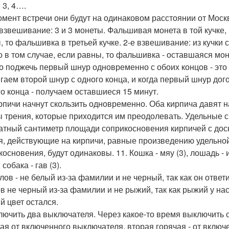
, 3, 4….
момент встречи они будут на одинаковом расстоянии от Моск
е взвешивание: 3 и 3 монеты. Фальшивая монета в той кучке,
, то фальшивка в третьей кучке. 2-е взвешивание: из кучки
о в том случае, если равны, то фальшивка - оставшаяся мон
до поджечь первый шнур одновременно с обоих концов - эт
гаем второй шнур с одного конца, и когда первый шнур дого
го конца - получаем оставшиеся 15 минут.
ирпичи начнут скользить одновременно. Оба кирпича давят н
ы трения, которые приходится им преодолевать. Удельные 
атный сантиметр площади соприкосновения кирпичей с доск
я, действующие на кирпичи, равные произведению удельно
основения, будут одинаковы. 11. Кошка - мяу (3), лошадь - и - го -
, собака - гав (3).
елов - не белый из-за фамилии и не черный, так как он отве
в не черный из-за фамилии и не рыжий, так как рыжий у н
й цвет остался.
ключить два выключателя. Через какое-то время выключить о
ая от включенного выключателя, вторая горячая - от включе