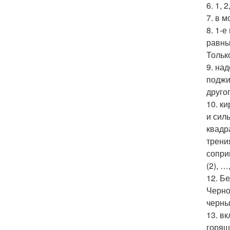
6. 1, 2
7. в 
8. 1-
равны
Тольк
9. на
поджи
друго
10. к
и сил
квадр
трени
соприк
(2), …
12. Б
Черно
черны
13. в
горящ