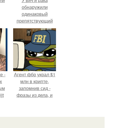
али
У вич и рака
обнаружили
одинаковый
препятствующий
лечению механизм.
е -
Агент фбр украл $1
х
млн в крипте,
ым
запомнив сид -
jt
фразы из дела, и
советовался с
в
Chatgpt, как их
потратить.