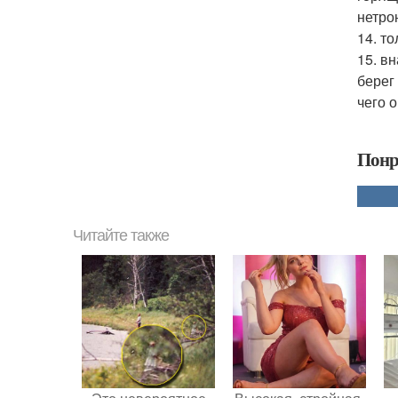
нетро
14. т
15. в
берег
чего 
Понр
Читайте также