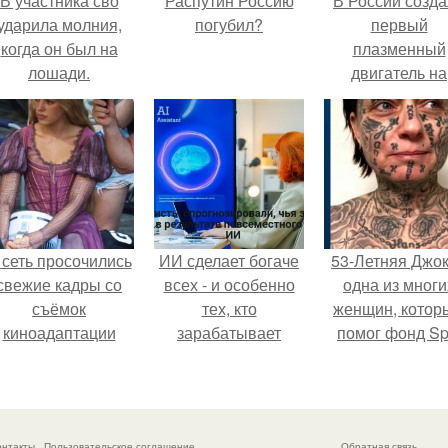
В участника сво
Распутин Россию
В России созд
ударила молния,
погубил?
первый
когда он был на
плазменный
лошади.
двигатель на
криптоне.
 сеть просочились
ИИ сделает богаче
53-Летняя Джок
свежие кадры со
всех - и особенно
одна из многи
съёмок
тех, кто
женщин, котор
киноадаптации
зарабатывает
помог фонд Spi
Рапунцель", и всё
меньше всего.
van Tattoo,
внимание
основанный 
моментально
Роттердаме.
оказалось
онтакты
Пользовательское соглашение
Обратная связь