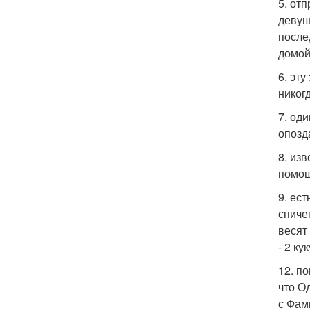
5. от
девуш
после
домой
6. эту
никог
7. оди
опозд
8. из
помощ
9. ес
спиче
весят 
- 2 ку
12. п
что О
с Фам