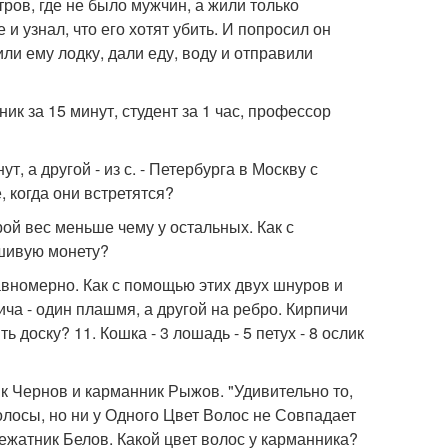
тров, где не было мужчин, а жили только
и узнал, что его хотят убить. И попросил он
или ему лодку, дали еду, воду и отправили
ник за 15 минут, студент за 1 час, профессор
т, а другой - из с. - Петербурга в Москву с
, когда они встретятся?
рой вес меньше чему у остальных. Как с
шивую монету?
равномерно. Как с помощью этих двух шнуров и
ича - один плашмя, а другой на ребро. Кирпичи
 доску? 11. Кошка - 3 лошадь - 5 петух - 8 ослик
к Чернов и карманник Рыжов. "Удивительно то,
лосы, но ни у Одного Цвет Волос не Совпадает
вежатник Белов. Какой цвет волос у карманника?