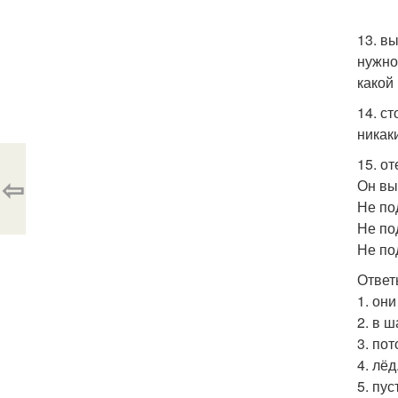
13. в
нужно
какой
14. с
никак
15. о
⇦
Он вы
Не по
Не по
Не по
Ответ
1. он
2. в 
3. по
4. лёд
5. пу