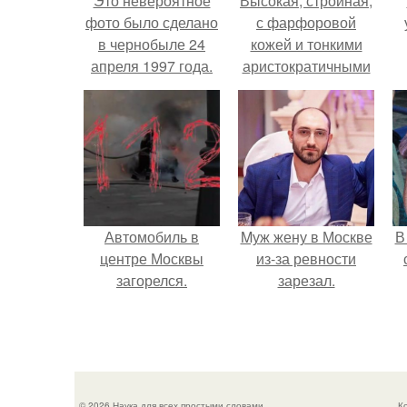
Это невероятное
Высокая, стройная,
фото было сделано
с фарфоровой
в чернобыле 24
кожей и тонкими
апреля 1997 года.
аристократичными
чертами, эль
выглядит так, будто
сошла с полотна
художника.
Автомобиль в
Mуж жену в Москве
В
центре Москвы
из-за ревности
загорелся.
зарезал.
"
© 2026 Наука для всех простыми словами
К