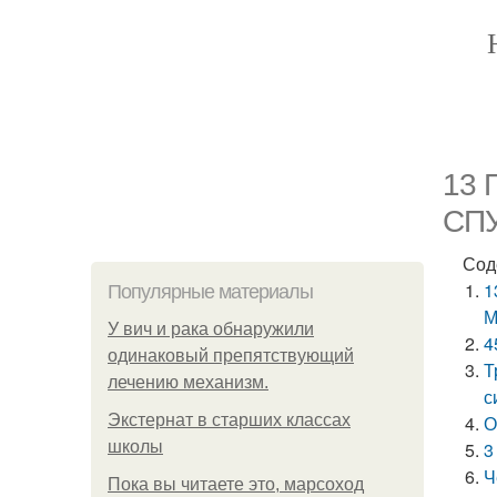
13 
СП
Сод
1
Популярные материалы
У вич и рака обнаружили
4
одинаковый препятствующий
Т
лечению механизм.
с
Экстернат в старших классах
О
школы
3
Ч
Пока вы читаете это, марсоход