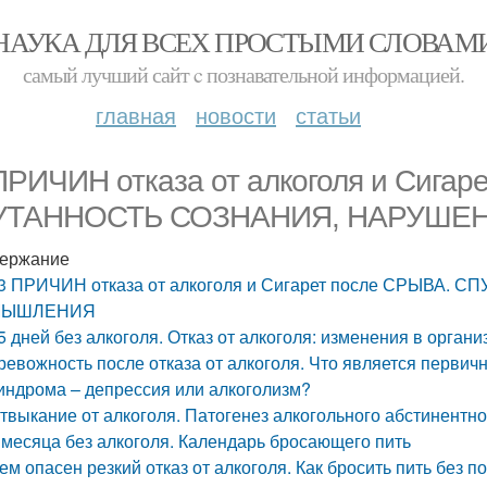
НАУКА ДЛЯ ВСЕХ ПРОСТЫМИ СЛОВАМ
самый лучший сайт c познавательной информацией.
главная
новости
статьи
ПРИЧИН отказа от алкоголя и Сигар
УТАННОСТЬ СОЗНАНИЯ, НАРУШЕ
ержание
3 ПРИЧИН отказа от алкоголя и Сигарет после СРЫВА
МЫШЛЕНИЯ
5 дней без алкоголя. Отказ от алкоголя: изменения в орган
ревожность после отказа от алкоголя. Что является перви
индрома – депрессия или алкоголизм?
твыкание от алкоголя. Патогенез алкогольного абстинентн
 месяца без алкоголя. Календарь бросающего пить
ем опасен резкий отказ от алкоголя. Как бросить пить без 