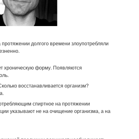
на протяжении долгого времени злоупотребляли
езненно.
т хроническую форму. Появляются
оль.
Сколько восстанавливается организм?
а.
потребляющим спиртное на протяжении
кции указывают не на очищение организма, а на