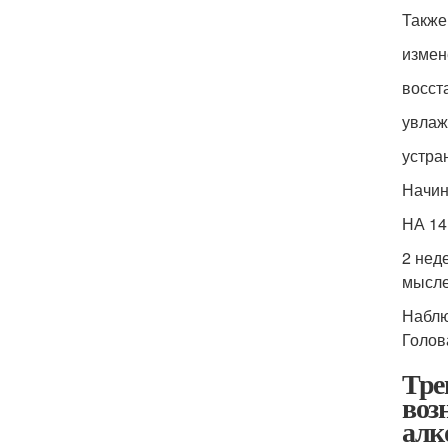
Также
измен
восст
увлаж
устра
Начин
НА 1
2 нед
мысле
Наблю
Голов
Тре
воз
алк