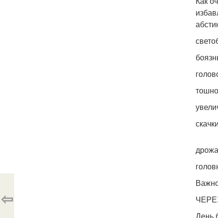
Как о
избав
абсти
свето
боязн
голов
тошно
увели
скачк
дрожа
голов
Важно
⇦
ЧЕРЕ
День 