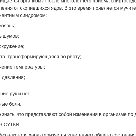
чищается организм? После многолетнего приема спиртосод
ления от скопившихся ядов. В это время появляется мучит
нентным синдромом:
боязнь;
ь шумов;
окружение;
та, трансформирующаяся во рвоту;
чение температуры;
и давления;
ние рук и ног;
ные боли.
 знать, что представляют собой изменения в организме по 
З СУТКИ
без алкоголя характеризуется угнетением общего состояния.