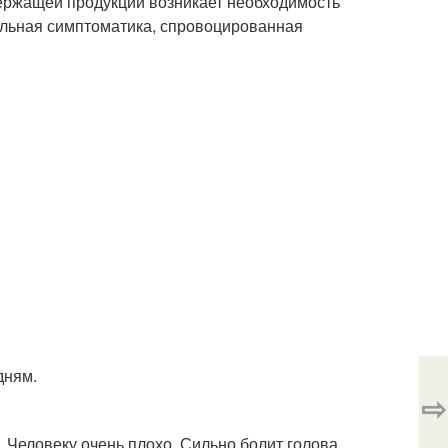
ержащей продукции возникает необходимость
ельная симптоматика, спровоцированная
дням.
⇨
 Человеку очень плохо. Сильно болит голова.