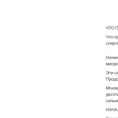
ЧТО 
Что п
спирт
Начин
мигре
Эти с
Продо
Мгнов
десят
сильн
НАЧА