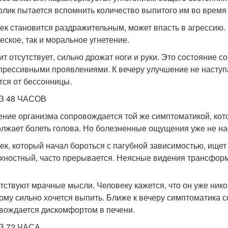
олик пытается вспомнить количество выпитого им во время 
ек становится раздражительным, может впасть в агрессию. Е
еское, так и моральное угнетение.
ит отсутствует, сильно дрожат ноги и руки. Это состояние 
прессивными проявлениями. К вечеру улучшение не наступа
тся от бессонницы.
З 48 ЧАСОВ
ние организма сопровождается той же симптоматикой, кото
лжает болеть голова. Но болезненные ощущения уже не на
ек, который начал бороться с пагубной зависимостью, ищет
хностный, часто прерывается. Неясные видения трансфор
тствуют мрачные мысли. Человеку кажется, что он уже никог
ому сильно хочется выпить. Ближе к вечеру симптоматика с
вождается дискомфортом в печени.
З 72 ЧАСА