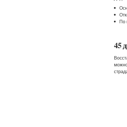
Осн
Отк
По 
45 
Восст
можно
страд