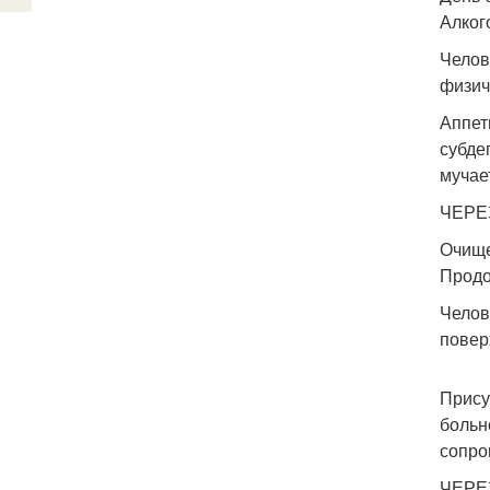
Алког
Челов
физич
Аппет
субде
мучае
ЧЕРЕ
Очище
Продо
Челов
повер
Прису
больн
сопро
ЧЕРЕ