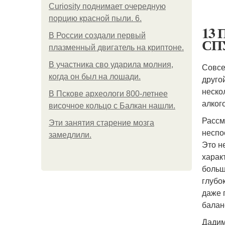
Curiosity поднимает очередную
порцию красной пыли. 6.
13 
В России создали первый
СП
плазменный двигатель на криптоне.
В участника сво ударила молния,
Совсе
когда он был на лошади.
друго
неско
В Пскове археологи 800-летнее
алког
височное кольцо с Балкан нашли.
Рассм
Эти занятия старение мозга
неспо
замедлили.
Это н
харак
больш
глубо
даже 
балан
Дадим