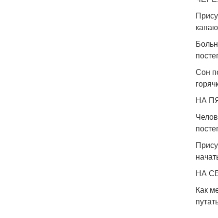
Прису
капаю
Больн
посте
Сон п
горячк
НА П
Челов
посте
Прису
начат
НА С
Как м
путат