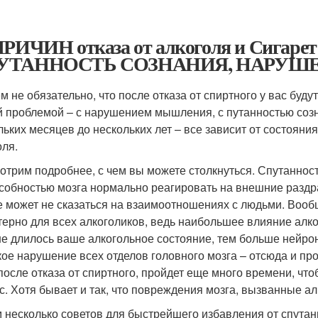
ПРИЧИН отказа от алкоголя и Сигаре
УТАННОСТЬ СОЗНАНИЯ, НАРУ
м не обязательно, что после отказа от спиртного у вас буд
й проблемой – с нарушением мышления, с путанностью созн
льких месяцев до нескольких лет – все зависит от состояни
оля.
отрим подробнее, с чем вы можете столкнуться. Спутанно
собностью мозга нормально реагировать на внешние раздр
е может не сказаться на взаимоотношениях с людьми. Воо
терно для всех алкоголиков, ведь наибольшее влияние алко
е длилось ваше алкогольное состояние, тем больше нейроно
кое нарушение всех отделов головного мозга – отсюда и пр
после отказа от спиртного, пройдет еще много времени, ч
с. Хотя бывает и так, что повреждения мозга, вызванные ал
 несколько советов для быстрейшего избавления от спутан