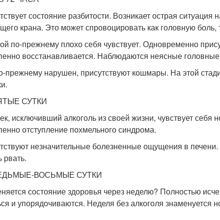
тствует состояние разбитости. Возникает острая ситуация н
щего крана. Это может спровоцировать как головную боль, 
ой по-прежнему плохо себя чувствует. Одновременно прис
пенно восстанавливается. Наблюдаются неясные головные 
о-прежнему нарушен, присутствуют кошмары. На этой стади
и.
ЯТЫЕ СУТКИ
ек, исключивший алкоголь из своей жизни, чувствует себя 
пенно отступление похмельного синдрома.
тствуют незначительные болезненные ощущения в печени. 
ь рвать.
ЕДЬМЫЕ-ВОСЬМЫЕ СУТКИ
еняется состояние здоровья через неделю? Полностью исч
ься и упорядочиваются. Неделя без алкоголя знаменуется 