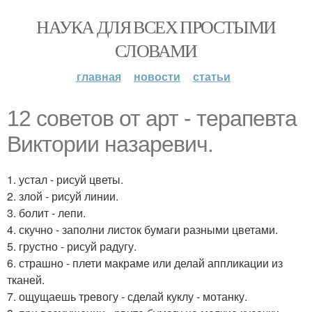
НАУКА ДЛЯ ВСЕХ ПРОСТЫМИ
СЛОВАМИ
главная
новости
статьи
12 советов от арт - терапевта
Виктории назаревич.
1. устал - рисуй цветы.
2. злой - рисуй линии.
3. болит - лепи.
4. скучно - заполни листок бумаги разными цветами.
5. грустно - рисуй радугу.
6. страшно - плети макраме или делай аппликации из
тканей.
7. ощущаешь тревогу - сделай куклу - мотанку.