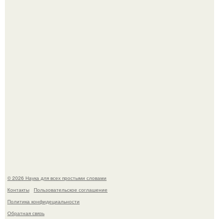
Эти занятия старение мозга замедлили.
В России создали первый плазменный двигатель на
криптоне.
© 2026 Наука для всех простыми словами
Контакты
Пользовательское соглашение
Политика конфидециальности
Обратная связь