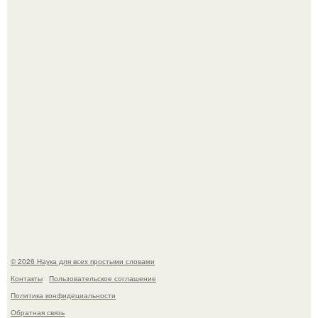
Эти занятия старение мозга замедлили.
Физики существование глюбола - новой формы материи
подтвердили.
© 2026 Наука для всех простыми словами
Контакты
Пользовательское соглашение
Политика конфидециальности
Обратная связь